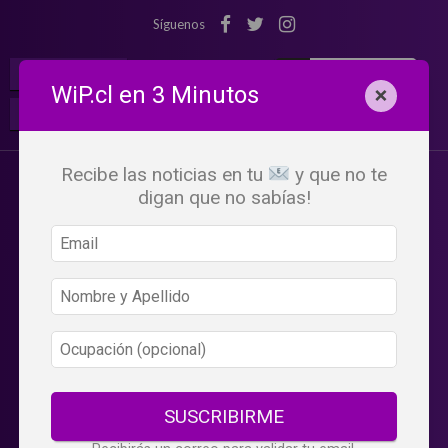
Síguenos
¡Suscribete!
Iniciar Sesión
WiP.cl en 3 Minutos
×
Buscar:
Beneficios
WiP
Recibe las noticias en tu
y que no te
digan que no sabías!
SUSCRIBIRME