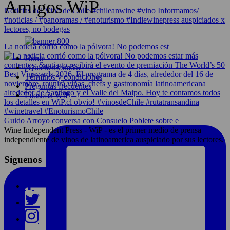
Amigos WiP
Noticias del Vino de Chile/#chileanwine #vino Informamos/
#noticias / #panoramas / #enoturismo #Indiewinepress auspiciados x
lectores, no bodegas
La noticia corrió como la pólvora! No podemos est
Home
¿Quiénes somos?
Términos y condiciones
Preguntas frecuentes
Filosofía WIP
Guido Arroyo conversa con Consuelo Poblete sobre e
Wine Independent Press - WiP - es el primer medio de prensa
independiente de vinos de latinoamerica auspiciado por sus lectores.
Síguenos