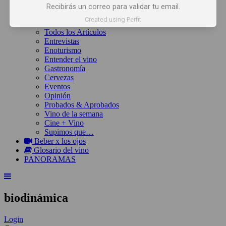
Inicio
Recibirás un correo para validar tu email.
Noticias
Created using Perfit
Artículos
Todos los Artículos
Entrevistas
Enoturismo
Entender el vino
Gastronomía
Cervezas
Eventos
Opinión
Probados & Aprobados
Vino de la semana
Cine + Vino
Supimos que…
Beber x los ojos
Glosario del vino
PANORAMAS
biodinámica
Login