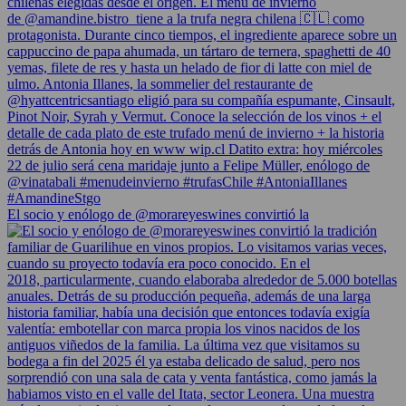
El socio y enólogo de @morareyeswines convirtió la