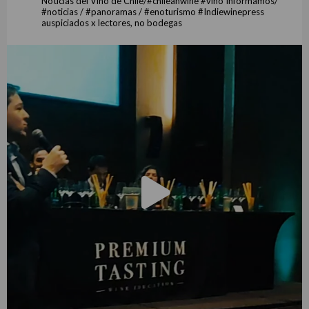
Noticias del Vino de Chile/#chileanwine #vino Informamos/
#noticias / #panoramas / #enoturismo #Indiewinepress
auspiciados x lectores, no bodegas