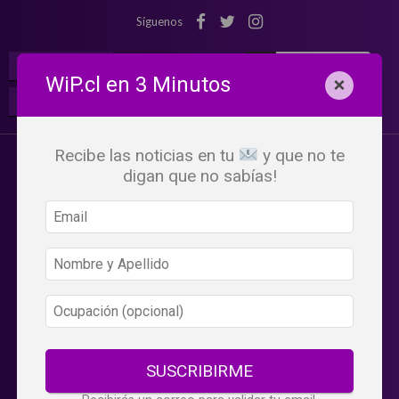
Síguenos
¡Suscribete!
Iniciar Sesión
WiP.cl en 3 Minutos
×
Buscar:
Beneficios
WiP
Recibe las noticias en tu
y que no te
digan que no sabías!
SUSCRIBIRME