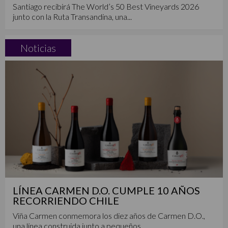
Santiago recibirá The World’s 50 Best Vineyards 2026
junto con la Ruta Transandina, una...
Noticias
LÍNEA CARMEN D.O. CUMPLE 10 AÑOS
RECORRIENDO CHILE
Viña Carmen conmemora los diez años de Carmen D.O.,
una línea construida junto a pequeños...