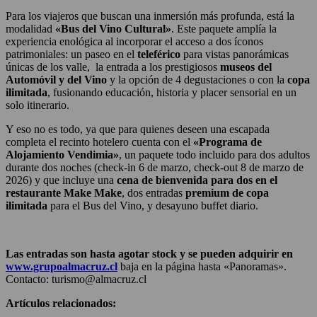
Para los viajeros que buscan una inmersión más profunda, está la
modalidad
«Bus del Vino Cultural»
. Este paquete amplía la
experiencia enológica al incorporar el acceso a dos íconos
patrimoniales: un paseo en el
teleférico
para vistas panorámicas
únicas de los valle, la entrada a los prestigiosos
museos del
Automóvil y del Vino
y la opción de 4 degustaciones o con la
copa
ilimitada
, fusionando educación, historia y placer sensorial en un
solo itinerario.
Y eso no es todo, ya que para quienes deseen una escapada
completa el recinto hotelero cuenta con el
«Programa de
Alojamiento Vendimia»
, un paquete todo incluido para dos adultos
durante dos noches (check-in 6 de marzo, check-out 8 de marzo de
2026) y que incluye una
cena de bienvenida para dos en el
restaurante Make Make
, dos entradas
premium de copa
ilimitada
para el Bus del Vino, y desayuno buffet diario.
Las entradas son hasta agotar stock y se pueden adquirir en
www.grupoalmacruz.cl
baja en la página hasta «Panoramas».
Contacto: turismo@almacruz.cl
Artículos relacionados: