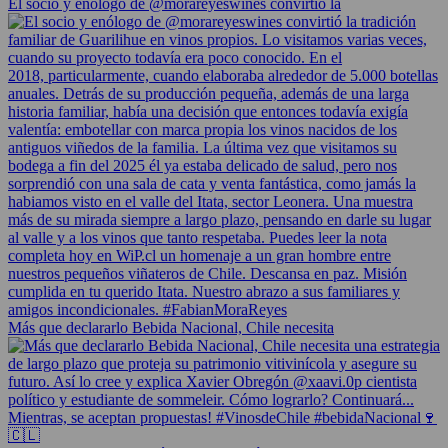
El socio y enólogo de @morareyeswines convirtió la
Más que declararlo Bebida Nacional, Chile necesita