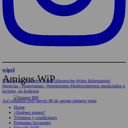
wipcl
Amigos WiP
Noticias del Vino de Chile/#chileanwine #vino Informamos/
#noticias / #panoramas / #enoturismo #Indiewinepress auspiciados x
lectores, no bodegas
Así comenzó ayer jueves 06 de agosto primera jorna
Home
¿Quiénes somos?
Términos y condiciones
Preguntas frecuentes
Filosofía WIP