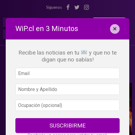
Síguenos
¡Suscribete!
Iniciar Sesión
WiP.cl en 3 Minutos
×
Buscar:
Beneficios
WiP
Recibe las noticias en tu
y que no te
digan que no sabías!
SUSCRIBIRME