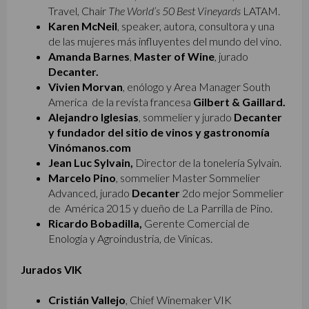
Travel, Chair
The World’s 50 Best Vineyards
LATAM.
Karen McNeil
, speaker, autora, consultora y una
de las mujeres más influyentes del mundo del vino.
Amanda Barnes
,
Master of Wine
, jurado
Decanter.
Vivien Morvan
, enólogo y Area Manager South
America de la revista francesa
Gilbert & Gaillard.
Alejandro Iglesias
, sommelier y jurado
Decanter
y fundador del sitio de vinos y gastronomía
Vinómanos.com
Jean Luc Sylvain,
Director de la tonelería Sylvain.
Marcelo Pino
, sommelier Master Sommelier
Advanced, jurado
Decanter
2do mejor Sommelier
de América 2015 y dueño de La Parrilla de Pino.
Ricardo Bobadilla,
Gerente Comercial de
Enología y Agroindustria, de Vinicas.
Jurados VIK
Cristián Vallejo
, Chief Winemaker VIK