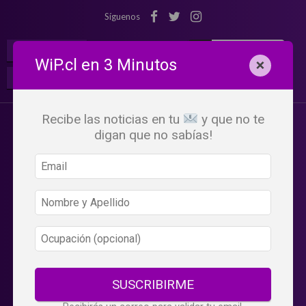
Síguenos
¡Suscribete!
Iniciar Sesión
WiP.cl en 3 Minutos
×
Buscar:
Beneficios
WiP
Recibe las noticias en tu
y que no te
digan que no sabías!
SUSCRIBIRME