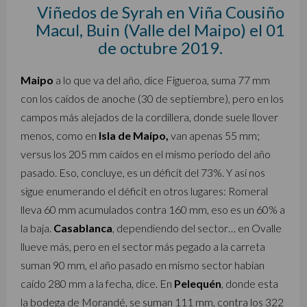
Viñedos de Syrah en Viña Cousiño
Macul, Buin (Valle del Maipo) el 01
de octubre 2019.
Maipo
a lo que va del año, dice Figueroa, suma 77 mm
con los caídos de anoche (30 de septiembre), pero en los
campos más alejados de la cordillera, donde suele llover
menos, como en
Isla de Maipo,
van apenas 55 mm;
versus los 205 mm caídos en el mismo período del año
pasado. Eso, concluye, es un déficit del 73%. Y así nos
sigue enumerando el déficit en otros lugares: Romeral
lleva 60 mm acumulados contra 160 mm, eso es un 60% a
la baja.
Casablanca
, dependiendo del sector… en Ovalle
llueve más, pero en el sector más pegado a la carreta
suman 90 mm, el año pasado en mismo sector habían
caído 280 mm a la fecha, dice. En
Pelequén
, donde esta
la bodega de Morandé, se suman 111 mm, contra los 322