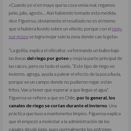
«Cuando yo vi en mayo que la cosa venía mal, regamos
junio, julio, agosto… Aún habiendo tomado esta medida,
dice Figueroa, obviamente el resultado no es el mismo
que si hubiera llovido sobre un viñedo, porque con el
riego
por goteo
se logra mojar solo la zona donde cae la gota».
“La gotita, explica el viticultor, va formando un bulbo bajo
las líneas
del riego por goteo
y moja la parte principal de
las raíces, pero no todo el suelo. “Este tipo de riego en
invierno, agrega, ayuda a palear el efecto de la poca lluvia,
porque en un campo donde no pudieron regar, están
fritos. Van a tener que esperar a que llegue el agua”.
Figueroa se refiere a que en Chile,
por lo general, los
canales de riego se cortan durante el invierno
. Una
práctica que busca mantenerlos limpios. Figueroa explica
que él empezó a molestar a la administración de los
canales desde junio, pues normalmente los entregan