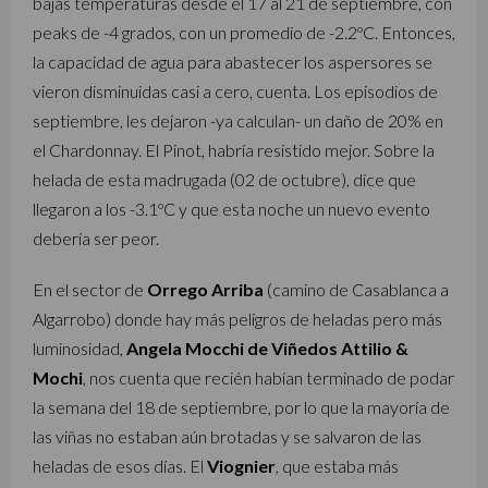
bajas temperaturas desde el 17 al 21 de septiembre, con
peaks de -4 grados, con un promedio de -2.2ºC. Entonces,
la capacidad de agua para abastecer los aspersores se
vieron disminuidas casi a cero, cuenta. Los episodios de
septiembre, les dejaron -ya calculan- un daño de 20% en
el Chardonnay. El Pinot, habría resistido mejor. Sobre la
helada de esta madrugada (02 de octubre), dice que
llegaron a los -3.1ºC y que esta noche un nuevo evento
debería ser peor.
En el sector de
Orrego Arriba
(camino de Casablanca a
Algarrobo) donde hay más peligros de heladas pero más
luminosidad,
Angela Mocchi de Viñedos Attilio &
Mochi
, nos cuenta que recién habían terminado de podar
la semana del 18 de septiembre, por lo que la mayoría de
las viñas no estaban aún brotadas y se salvaron de las
heladas de esos días. El
Viognier
, que estaba más