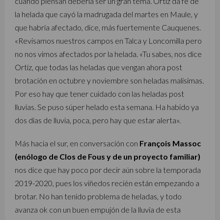
cuando piensan debería ser un gran tema. Ortiz da fe de
la helada que cayó la madrugada del martes en Maule, y
que habría afectado, dice, más fuertemente Cauquenes.
«Revisamos nuestros campos en Talca y Loncomilla pero
no nos vimos afectados por la helada. «Tu sabes, nos dice
Ortiz, que todas las heladas que vengan ahora post
brotación en octubre y noviembre son heladas malísimas.
Por eso hay que tener cuidado con las heladas post
lluvias. Se puso súper helado esta semana. Ha habido ya
dos días de lluvia, poca, pero hay que estar alerta».
Más hacia el sur, en conversación con
François
Massoc
(enólogo de Clos de Fous y de un proyecto familiar)
nos dice que hay poco por decir aún sobre la temporada
2019-2020, pues los viñedos recién están empezando a
brotar. No han tenido problema de heladas, y todo
avanza ok con un buen empujón de la lluvia de esta