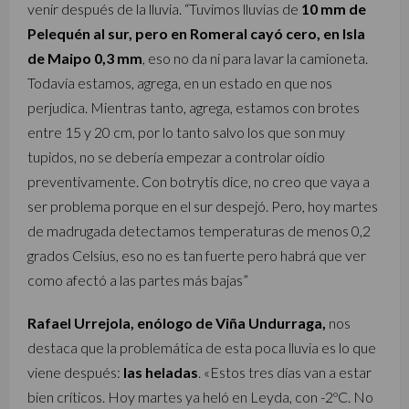
venir después de la lluvia. “Tuvimos lluvias de
10 mm de
Pelequén al sur, pero en Romeral cayó cero, en Isla
de Maipo 0,3 mm
, eso no da ni para lavar la camioneta.
Todavía estamos, agrega, en un estado en que nos
perjudica. Mientras tanto, agrega, estamos con brotes
entre 15 y 20 cm, por lo tanto salvo los que son muy
tupidos, no se debería empezar a controlar oídio
preventivamente. Con botrytis dice, no creo que vaya a
ser problema porque en el sur despejó. Pero, hoy martes
de madrugada detectamos temperaturas de menos 0,2
grados Celsius, eso no es tan fuerte pero habrá que ver
como afectó a las partes más bajas”
Rafael Urrejola, enólogo de Viña Undurraga,
nos
destaca que la problemática de esta poca lluvia es lo que
viene después:
las heladas
. «Estos tres días van a estar
bien críticos. Hoy martes ya heló en Leyda, con -2ºC. No