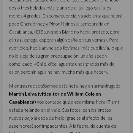
dos o tres heladas más, y una de ellas llegó casi a los
menos 4 grados. En consecuencia, ya adelanta que habrá
poco Chardonnay y Pinor Noir esta temporada en
Casablanca. «El Sauvignon Blanc no había brotado, pero
aún así, agrega, esperan algún daño en sus yemas». Para
ayer, dice, había anunciado lloviznas, más que lluvia, lo que
no le aleja de su gran preocupación: un año seco y
complicado. «Chile, dice, aguanta unos grados más de
calor, pero sin agua no hay mucho más que hacer».
Mientras redactábamos esta nota, hoy en la madrugada,
Martín Leiva (viticultor de William Cole en
Casablanca)
nos contaba que a esa misma hora (7 am)
estaba helando en el valle. Sus fotos, con los brotes
nuevos bajo la capa de hielo (gracias al efecto de los
aspersores) son impactantes. A la fecha, da cuenta de