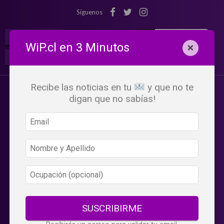
Síguenos
¡Suscribete!
Iniciar Sesión
WiP.cl en 3 Minutos
×
Buscar:
Beneficios
WiP
Recibe las noticias en tu
y que no te
digan que no sabías!
SUSCRIBIRME