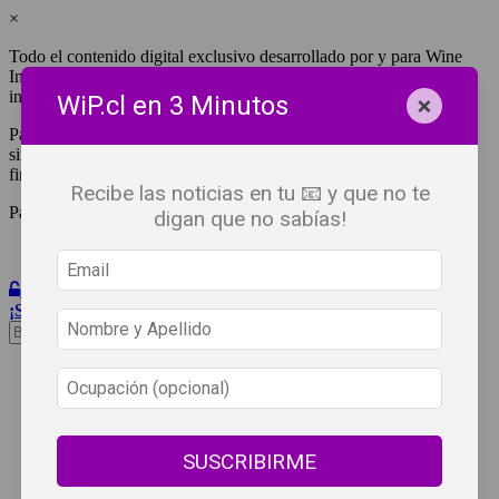
×
Todo el contenido digital exclusivo desarrollado por y para Wine
Independent Press Chile, cuenta con derechos de propiedad
intelectual.
×
WiP.cl en 3 Minutos
Para tener acceso a una copia y/o impresión de cualquiera de ellos
sin fines de lucro, debes ser #SuscriptorWiP.^Para su réplica con
fines comerciales debes contactar al e-mail
editor@wip.cl
.
Recibe las noticias en tu 📧 y que no te
Pagas una sola vez al año y disfrutas por 12 meses.
digan que no sabías!
Iniciar Sesión
¡Suscribete!
Beneficios
WiP
Buscar:
Síguenos
SUSCRIBIRME