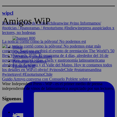
wipcl
Amigos WiP
Noticias del Vino de Chile/#chileanwine #vino Informamos/
#noticias / #panoramas / #enoturismo #Indiewinepress auspiciados x
lectores, no bodegas
La noticia corrió como la pólvora! No podemos est
Home
¿Quiénes somos?
Términos y condiciones
Preguntas frecuentes
Filosofía WIP
Guido Arroyo conversa con Consuelo Poblete sobre e
Wine Independent Press - WiP - es el primer medio de prensa
independiente de vinos de latinoamerica auspiciado por sus lectores.
Síguenos