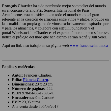
François Chartier
ha sido nombrado mejor sommelier del mundo
en el concurso Grand Prix Sopexa International de París.
Actualmente, está considerado en todo el mundo como el gran
referente en la creación de armonías entre vinos y platos. Produce en
la actualidad su propia gama de vinos exclusivamente inspirados por
y para los alimentos, y colabora con elBulliFoundation y el
portal Wineissocial. «Chartier es el experto número uno en sabores»,
indica el prólogo del libro que han escrito Ferran Adrià y Juli Soler.
Aqui un link a su trabajo en su página web
www.francoischartier.ca
Papilas y moléculas
Autor
: François Chartier.
Edita
:
Planeta Gastro
.
Dimensiones
: 23 x 23 cm.
Número de páginas
: 224.
ISBN 978-84-08-17596-4.
Encuadernación
: Cartoné
PVP
: 29,95 euros.
A la venta desde l 05/09/2017.