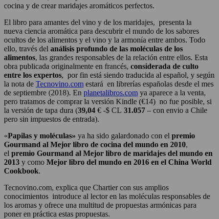
cocina y de crear maridajes aromáticos perfectos.
El libro para amantes del vino y de los maridajes, presenta la
nueva ciencia aromática para descubrir el mundo de los sabores
ocultos de los alimentos y el vino y la armonía entre ambos. Todo
ello, través del
análisis profundo de las moléculas de los
alimentos
, las grandes responsables de la relación entre ellos. Esta
obra publicada originalmente en francés,
considerada de culto
entre los expertos
, por fin está siendo traducida al español, y según
la nota de
Tecnovino.com
estará en librerías españolas desde el mes
de septiembre (2018). En
planetalibros.com
ya aparece a la venta,
pero tratamos de comprar la versión Kindle (€14) no fue posible, si
la versión de tapa dura (
39,04
€ -$ CL
31.057
– con envio a Chile
pero sin impuestos de entrada).
«
Papilas y moléculas»
ya ha sido galardonado con el
premio
Gourmand al Mejor libro de cocina del mundo en 2010
,
el
premio Gourmand al Mejor libro de maridajes del mundo en
2013
y como
Mejor libro del mundo en 2016 en el China World
Cookbook
.
Tecnovino.com, explica que Chartier con sus amplios
conocimientos introduce al lector en las moléculas responsables de
los aromas y ofrece una multitud de propuestas armónicas para
poner en práctica estas propuestas.