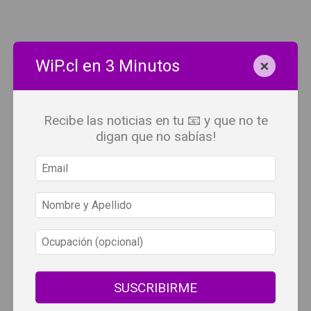
×
WiP.cl en 3 Minutos
Recibe las noticias en tu 📧 y que no te
digan que no sabías!
SUSCRIBIRME