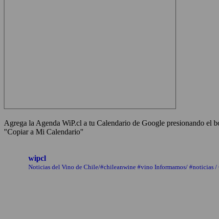
Agrega la Agenda WiP.cl a tu Calendario de Google presionando el bot
"Copiar a Mi Calendario"
wipcl
Noticias del Vino de Chile/#chileanwine #vino Informamos/ #noticias /