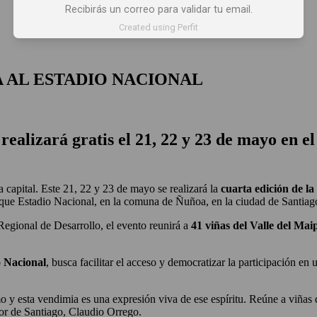
Recibirás un correo para validar tu email.
 X LOS OJOS
GLOSARIO DEL VINO
PANORAMAS
Created using Perfit
A AL ESTADIO NACIONAL
ealizará gratis el 21, 22 y 23 de mayo en e
 capital. Este 21, 22 y 23 de mayo se realizará la
cuarta edición de l
arque Estadio Nacional, en la comuna de Ñuñoa, en la ciudad de Santiag
egional de Desarrollo, el evento reunirá a
41 viñas del Valle del Mai
o Nacional
, busca facilitar el acceso y democratizar la participación e
o y esta vendimia es una expresión viva de ese espíritu. Reúne a viñas 
dor de Santiago, Claudio Orrego.