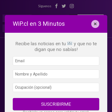
Síguenos
¡Suscribete!
Iniciar Sesión
WiP.cl en 3 Minutos
×
Buscar:
Beneficios
WiP
Recibe las noticias en tu
y que no te
digan que no sabías!
SUSCRIBIRME