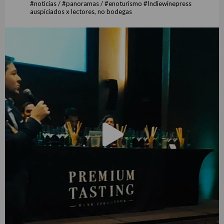
#noticias / #panoramas / #enoturismo #Indiewinepress
auspiciados x lectores, no bodegas