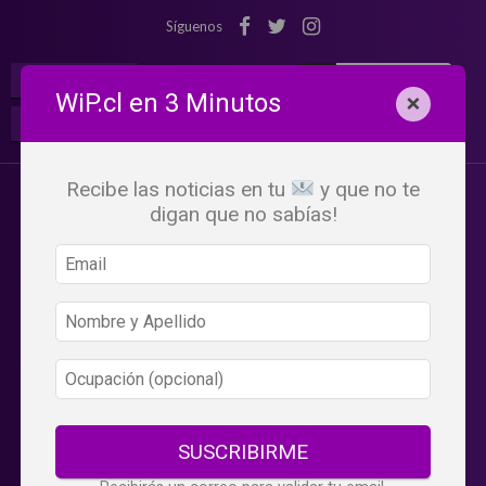
Síguenos
¡Suscribete!
Iniciar Sesión
WiP.cl en 3 Minutos
×
Buscar:
Beneficios
WiP
Recibe las noticias en tu
y que no te
digan que no sabías!
SUSCRIBIRME