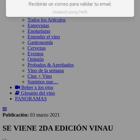
Inicio
Recibirás un correo para validar tu email.
Noticias
Created using Perfit
Artículos
Todos los Artículos
Entrevistas
Enoturismo
Entender el vino
Gastronomía
Cervezas
Eventos
Opinión
Probados & Aprobados
Vino de la semana
Cine + Vino
Supimos que…
Beber x los ojos
Glosario del vino
PANORAMAS
Publicación:
03 marzo 2021
SE VIENE 2DA EDICIÓN VINAU