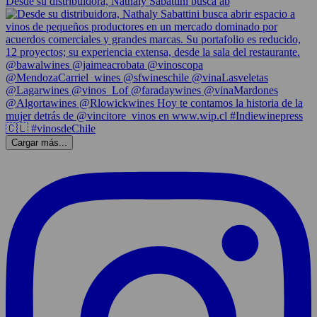
Desde su distribuidora, Nathaly Sabattini busca ab
Cargar más...