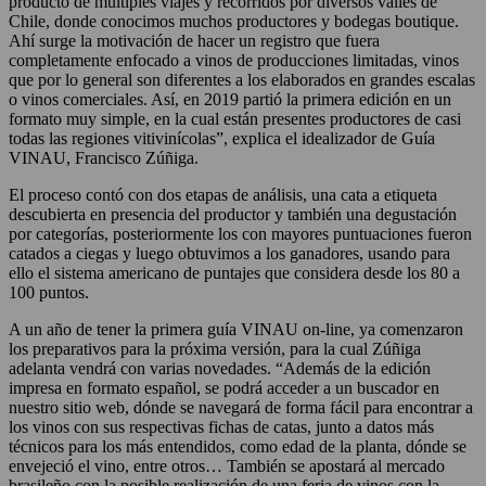
producto de múltiples viajes y recorridos por diversos valles de
Chile, donde conocimos muchos productores y bodegas boutique.
Ahí surge la motivación de hacer un registro que fuera
completamente enfocado a vinos de producciones limitadas, vinos
que por lo general son diferentes a los elaborados en grandes escalas
o vinos comerciales. Así, en 2019 partió la primera edición en un
formato muy simple, en la cual están presentes productores de casi
todas las regiones vitivinícolas”, explica el idealizador de Guía
VINAU, Francisco Zúñiga.
El proceso contó con dos etapas de análisis, una cata a etiqueta
descubierta en presencia del productor y también una degustación
por categorías, posteriormente los con mayores puntuaciones fueron
catados a ciegas y luego obtuvimos a los ganadores, usando para
ello el sistema americano de puntajes que considera desde los 80 a
100 puntos.
A un año de tener la primera guía VINAU on-line, ya comenzaron
los preparativos para la próxima versión, para la cual Zúñiga
adelanta vendrá con varias novedades. “Además de la edición
impresa en formato español, se podrá acceder a un buscador en
nuestro sitio web, dónde se navegará de forma fácil para encontrar a
los vinos con sus respectivas fichas de catas, junto a datos más
técnicos para los más entendidos, como edad de la planta, dónde se
envejeció el vino, entre otros… También se apostará al mercado
brasileño con la posible realización de una feria de vinos con la