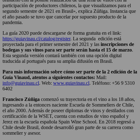
participación de productores chilenos, la que visualizamos para el
segundo semestre de 2021 en Brasil», explica Zúñiga. Instancia que
el año pasado se tuvo que cancelar por supuesto producto de la
pandemia.
La guía 2020 puede descargarse de forma gratuita en el link:
https://guiavinau.cl/catalog/register
. La segunda edición está
proyectada para el primer semestre del 2021 y las
inscripciones de
bodegas y sus vinos para ser parte serán hasta el 15 de marzo
.
Esta segunda versión contará también con una opción digital
traducida al portugués para su amplia difusión en Brasil.
Para más información sobre cómo ser parte de la 2 edición de la
Guía Vinaud, atentos a siguientes contactos:
Mail:
info@guiavinau.cl
. Web:
www.guiavinau.cl
. Teléfono: +56 9 5310
6402
Francisco Zúñiga
comenzó su trayectoria en el vino a los 18 años,
ingresando a la entonces naciente Escuela de Sommeliers de Chile,
el año 2000. Además de poseer diplomas de vinos y destilados con
certificación de la WSET, cuenta con estudios de vino español y
Jerez en la escuela española Spain Wine School. En 2018 regresó a
Chile desde Brasil, donde desarrolló gran parte de su carrera como
sommelier y asesor.