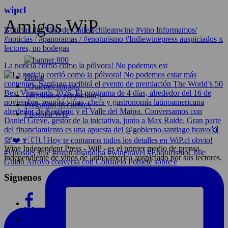
wipcl
Amigos WiP
Noticias del Vino de Chile/#chileanwine #vino Informamos/
#noticias / #panoramas / #enoturismo #Indiewinepress auspiciados x
lectores, no bodegas
La noticia corrió como la pólvora! No podemos est
Home
¿Quiénes somos?
Términos y condiciones
Preguntas frecuentes
Filosofía WIP
Wine Independent Press - WiP - es el primer medio de prensa
independiente de vinos de latinoamerica auspiciado por sus lectores.
Guido Arroyo conversa con Consuelo Poblete sobre e
Síguenos