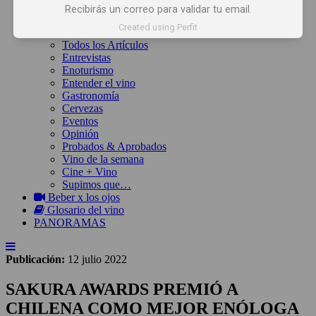
Inicio
Recibirás un correo para validar tu email.
Noticias
Created using Perfit
Artículos
Todos los Artículos
Entrevistas
Enoturismo
Entender el vino
Gastronomía
Cervezas
Eventos
Opinión
Probados & Aprobados
Vino de la semana
Cine + Vino
Supimos que…
Beber x los ojos
Glosario del vino
PANORAMAS
Publicación:
12 julio 2022
SAKURA AWARDS PREMIÓ A
CHILENA COMO MEJOR ENÓLOGA