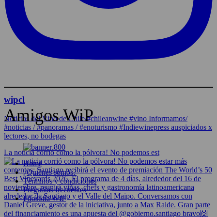
wipcl
Amigos WiP
Noticias del Vino de Chile/#chileanwine #vino Informamos/
#noticias / #panoramas / #enoturismo #Indiewinepress auspiciados x
lectores, no bodegas
La noticia corrió como la pólvora! No podemos est
Home
¿Quiénes somos?
Términos y condiciones
Preguntas frecuentes
Filosofía WIP