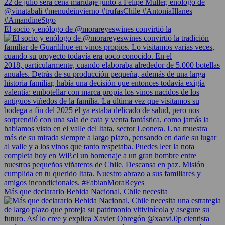
El socio y enólogo de @morareyeswines convirtió la
Más que declararlo Bebida Nacional, Chile necesita