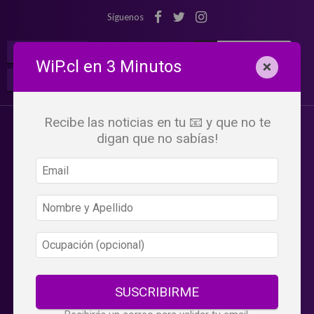
Síguenos
¡Suscribete!
Iniciar Sesión
WiP.cl en 3 Minutos
×
Buscar:
Beneficios
WiP
Recibe las noticias en tu 📧 y que no te
digan que no sabías!
SUSCRIBIRME