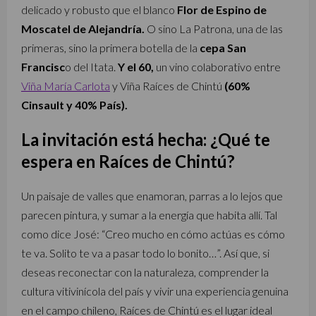
delicado y robusto que el blanco
Flor de Espino de
Moscatel de Alejandría.
O sino La Patrona, una de las
primeras, sino la primera botella de la
cepa San
Francisc
o del Itata.
Y el 60,
un vino colaborativo entre
Viña María Carlota
y Viña Raíces de Chintú
(60%
Cinsault y 40% País).
La invitación está hecha: ¿Qué te
espera en Raíces de Chintú?
Un paisaje de valles que enamoran, parras a lo lejos que
parecen pintura, y sumar a la energía que habita allí. Tal
como dice José: “Creo mucho en cómo actúas es cómo
te va. Solito te va a pasar todo lo bonito…”. Así que, si
deseas reconectar con la naturaleza, comprender la
cultura vitivinícola del país y vivir una experiencia genuina
en el campo chileno, Raíces de Chintú es el lugar ideal