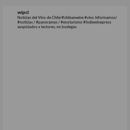
wipcl
Noticias del Vino de Chile/#chileanwine #vino Informamos/
#noticias / #panoramas / #enoturismo #Indiewinepress
auspiciados x lectores, no bodegas