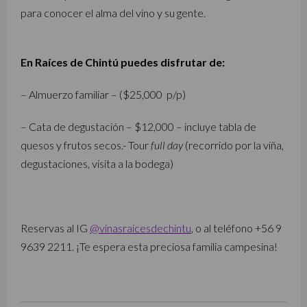
para conocer el alma del vino y su gente.
En Raíces de Chintú puedes disfrutar de:
– Almuerzo familiar – ($25,000 p/p)
– Cata de degustación – $12,000 – incluye tabla de
quesos y frutos secos.- Tour
full day
(recorrido por la viña,
degustaciones, visita a la bodega)
Reservas al IG
@vinasraicesdechintu
, o al teléfono +56 9
9639 2211. ¡Te espera esta preciosa familia campesina!