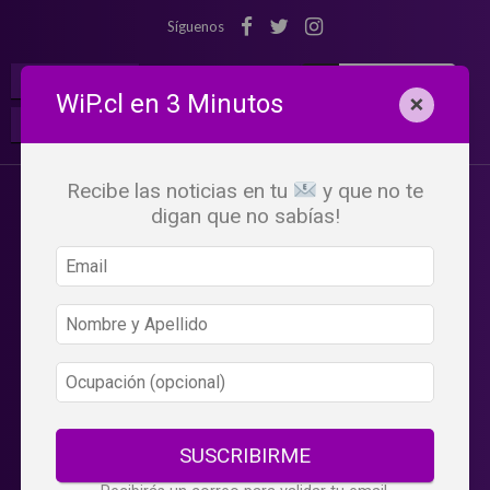
Síguenos
¡Suscribete!
Iniciar Sesión
WiP.cl en 3 Minutos
×
Buscar:
Beneficios
WiP
Recibe las noticias en tu
y que no te
digan que no sabías!
SUSCRIBIRME