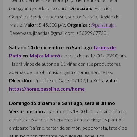
bourgignon
y sedoso de puré.
Dirección:
Estación
González Bastías, ribera sur, sector Nirivilo, Región del
Maule. V
alor:
$ 45.000 p/p, O
rganiza :
@paistinaja
.
Reservasa. jlbastias@gmail.com
+56999677301
Sábado 14 de diciembre en Santiago
Tardes de
Patio
en
Majka Mistró
a partir de las 17:00 a 22:00 hrs.
Habrá vinos de autor de 11 viñas con sus productores,
además de tarot, música, gastronomía, sorpresas.
Dirección:
Príncipe de Gales #7102, La Reina
valor:
https://home.passline.com/home
Domingo 15 diciembre Santiago, será el último
Versus del año
a partir de las 19:00 hrs. La invitación es
a disfrutar 5 vinos + 5 cervezas y cata a ciegas 5 platillos:
antipasto italiano, tartar de salmón, peperonata, tataki de
atún, bombón crocante de dulce de leche. Los