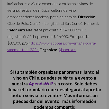
invitación es a vivir la experiencia en torno a vinos de
verano, festival de música, cultura del vino,
emprendedores locales y patio de comida.
Dirección:
Club de Polo, Curicó – Longitudinal Sur, Curicó, Romeral.
V
alor entrada: 1era
preventa $ 24.000 p/p + 1
degustación/ 2da preventa $ 26.000. En la puerta
$30.000 p/p
https://www.ecopass.cl/events/la-borra-
summer-fest-2024
O
rganiza:
@laborra.cl
Si tu también organizas panoramas junto al
vino en Chile, puedes subir tu a evento a
nuestra
AgendaWiP
sin costo. Solo debes
llenar el formulario que desplegará al apretar
botón «envía tu evento». Más información
puedas dar del evento, más información
podemos compartir.