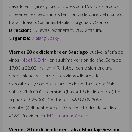
basado en lugares y productores con 15 vinos a la copa
provenientes de distintos territorios de Chile y el mundo:
Itata, Huasco, Canarias, Maule, Borgoña y Osorno.
Dirección:
Nueva Costanera #3980 Vitacura.
O
rganiza:
@alangrudsky
Viernes 20 de diciembre en Santiago
, vuelve la feria de
vinos
Meet & Drink
en su ultima versión del año. Será de
17:00 a 22:00 hrs. ⁣⁣⁣⁣⁣⁣⁣⁣⁣⁣⁣⁣⁣⁣⁣⁣⁣⁣ en MR Hotel, como siempre una
oportunidad para probar los vinos y licores de
expositores y comprar a precio de venta directa. Valor
entrada$ 20.000 + comisión (hasta 19 de diciembre)⁣⁣⁣⁣⁣⁣⁣⁣⁣⁣⁣⁣⁣⁣⁣⁣ ⁣⁣⁣⁣⁣ En
la puerta: $25.000⁣⁣⁣⁣⁣⁣⁣⁣⁣⁣⁣⁣. Contacto: +569 8209 3095 –
eventos@elbuenbeber.cl ⁣⁣⁣⁣⁣⁣⁣⁣⁣⁣⁣⁣ Dirección: Pedro de Valdivia
#164, Providencia.
Más información acá
.
Viernes 20 de diciembre en Talca, Maridaje Session.