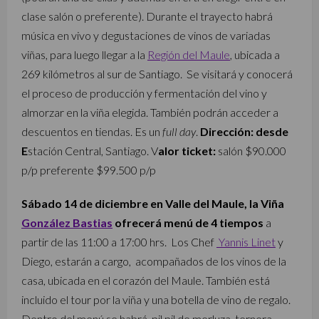
clase salón o preferente). Durante el trayecto habrá
música en vivo y degustaciones de vinos de variadas
viñas, para luego llegar a la
Región del Maule
, ubicada a
269 kilómetros al sur de Santiago.
Se visitará y conocerá
el proceso de producción y fermentación del vino y
almorzar en la viña elegida. También podrán acceder a
descuentos en tiendas. Es un
full day
.
Dirección: desde
E
stación Central, Santiago. V
alor ticket:
salón $90.000
p/p preferente $99.500 p/p
Sábado 14 de diciembre en Valle del Maule, la Viña
González Bastias
ofrecerá menú de 4 tiempos
a
partir de las 11:00 a 17:00 hrs.
Los Chef
Yannis Linet
y
Diego, estarán a cargo, acompañados de los vinos de la
casa, ubicada en el corazón del Maule. También está
incluido el tour por la viña y una botella de vino de regalo.
Dentro del menú se habrá pil pil de merluza, ternera