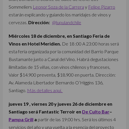
Sommeliers
Leonor Soza de la Carrera
y
Felipe Pizarro
estarán explicando y guiando los maridajes de vinos y
cervezas.
Dirección:
@lupulandchile
Miércoles 18 de diciembre, en Santiago Feria de
Vinos en Hotel Meridien.
De 18 :00 A 23:00 horas será
esta feria organizada por la comunidad del Barrio Parque
Bustamante junto a Canal del Vino. Habrá degustaciones
ilimitadas de 15 viñas, con vinos chilenos y franceses,
Valor $14.900 preventa, $18.900 en puerta. Dirección:
Av. Alameda Libertador Bernardo O’Higgins 136,
Santiago.
Más detalles aquí.
jueves 19 , viernes 20 y jueves 26 de diciembre en
Santiago será Fantastic Terroir en
De Culto Bar
–
Pampa Grill
a
partir de las 19:00 hrs. Será los últimos 4
servicios del año y una vuelta a la esencia del proyecto