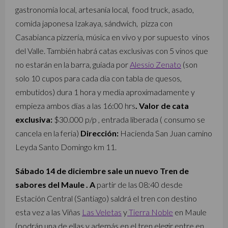
gastronomía local, artesanía local, food truck, asado,
comida japonesa Izakaya, sándwich, pizza con
Casabianca pizzería, música en vivo y por supuesto vinos
del Valle. También habrá catas exclusivas con 5 vinos que
no estarán en la barra, guiada por
Alessio Zenato
(son
solo 10 cupos para cada día con tabla de quesos,
embutidos) dura 1 hora y media aproximadamente y
empieza ambos días a las 16:00 hrs
. V
alor de cata
exclusiva:
$30.000 p/p , entrada liberada ( consumo se
cancela en la feria)
Dirección:
Hacienda San Juan camino
Leyda Santo Domingo km 11.
Sábado 14 de diciembre sale un nuevo Tren de
sabores del Maule . A
partir de las 08:40 desde
Estación Central (Santiago) saldrá el tren con destino
esta vez a las Viñas
Las Veletas
y
Tierra Noble
en Maule
(
podrán una de ellas y además en el tren elegir entre en