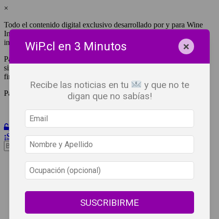
×
Todo el contenido digital exclusivo desarrollado por y para Wine
Independent Press Chile, cuenta con derechos de propiedad
intelectual.
×
WiP.cl en 3 Minutos
Para tener acceso a una copia y/o impresión de cualquiera de ellos
sin fines de lucro, debes ser #SuscriptorWiP.^Para su réplica con
fines comerciales debes contactar al e-mail
editor@wip.cl
.
Recibe las noticias en tu
y que no te
Pagas una sola vez al año y disfrutas por 12 meses.
digan que no sabías!
Iniciar Sesión
¡Suscribete!
Beneficios
WiP
Buscar:
Síguenos
SUSCRIBIRME