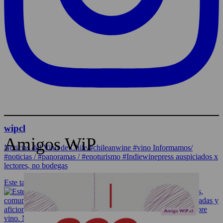
wipcl
Amigos WiP
Noticias del Vino de Chile/#chileanwine #vino Informamos/
#noticias / #panoramas / #enoturismo #Indiewinepress auspiciados x
lectores, no bodegas
Este taller de escritura está dirigido a sommelier