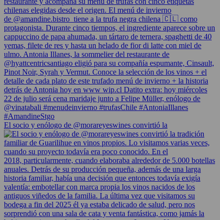
El socio y enólogo de @morareyeswines convirtió la