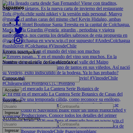
Síguenos
Errores pasan... Y en el mundo del vino son muchos
Acceso suscriptores
Nombre de usuario o correo electrónico
Contraseña
Ya está en el mercado La Cantera Serie Botanics de
Suscríbete
Acceso Suscriptores