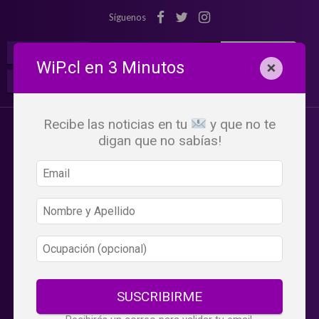
Síguenos
¡Suscribete!
Iniciar Sesión
WiP.cl en 3 Minutos
×
Buscar:
Beneficios
WiP
Recibe las noticias en tu
y que no te
digan que no sabías!
SUSCRIBIRME