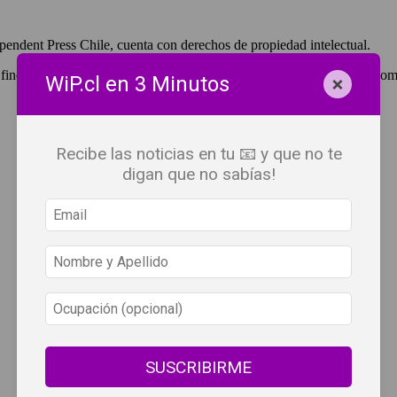
pendent Press Chile, cuenta con derechos de propiedad intelectual.
 fines de lucro, debes ser #SuscriptorWiP.^Para su réplica con fines com
×
WiP.cl en 3 Minutos
Recibe las noticias en tu 📧 y que no te
digan que no sabías!
SUSCRIBIRME