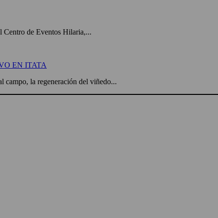
el Centro de Eventos Hilaria,...
VO EN ITATA
l campo, la regeneración del viñedo...