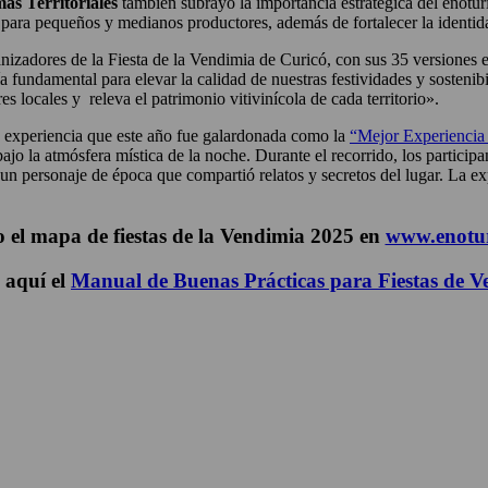
as Territoriales
también subrayó la importancia estratégica del enotu
 para pequeños y medianos productores, además de fortalecer la identida
nizadores de la Fiesta de la Vendimia de Curicó, con sus 35 versiones e
fundamental para elevar la calidad de nuestras festividades y sostenibil
es locales y releva el patrimonio vitivinícola de cada territorio».
a experiencia que este año fue galardonada como la
“Mejor Experiencia 
bajo la atmósfera mística de la noche. Durante el recorrido, los particip
 un personaje de época que compartió relatos y secretos del lugar. La 
 el mapa de fiestas de la Vendimia 2025 en
www.enotur
 aquí el
Manual de Buenas Prácticas para Fiestas de 