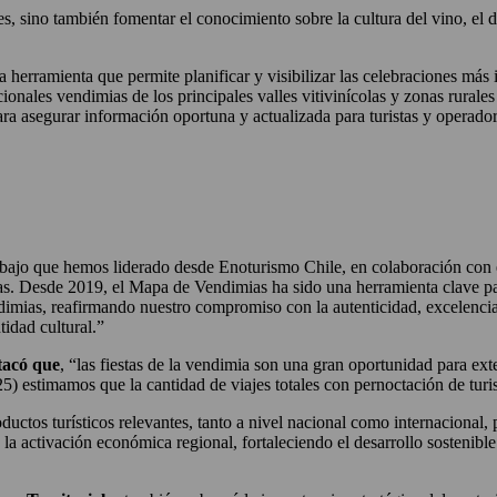
es, sino también fomentar el conocimiento sobre la cultura del vino, el 
a herramienta que permite planificar y visibilizar las celebraciones más
icionales vendimias de los principales valles vitivinícolas y zonas rural
ra asegurar información oportuna y actualizada para turistas y operador
bajo que hemos liderado desde Enoturismo Chile, en colaboración con e
las. Desde 2019, el Mapa de Vendimias ha sido una herramienta clave par
dimias, reafirmando nuestro compromiso con la autenticidad, excelencia
tidad cultural.”
stacó que
, “las fiestas de la vendimia son una gran oportunidad para exte
) estimamos que la cantidad de viajes totales con pernoctación de turism
ctos turísticos relevantes, tanto a nivel nacional como internacional, pe
 la activación económica regional, fortaleciendo el desarrollo sosteni