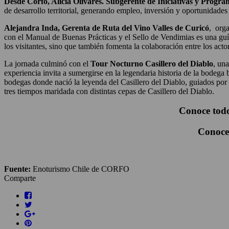
Desde Corfo, Alicia Olivares. Subgerente de Iniciativas y Program
de desarrollo territorial, generando empleo, inversión y oportunidades
Alejandra Inda, Gerenta de Ruta del Vino Valles de Curicó
, orga
con el Manual de Buenas Prácticas y el Sello de Vendimias es una guía 
los visitantes, sino que también fomenta la colaboración entre los actor
La jornada culminó con el
Tour Nocturno Casillero del Diablo
, un
experiencia invita a sumergirse en la legendaria historia de la bodega 
bodegas donde nació la leyenda del Casillero del Diablo, guiados por
tres tiempos maridada con distintas cepas de Casillero del Diablo.
Conoce todo
Conoce
Fuente:
Enoturismo Chile de CORFO
Comparte