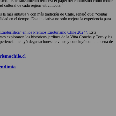
rismo. “Este lanzamiento refuerza el papel del enoturismo como motor
d cultural de cada región vitivinícola.”
s la más antigua y con más tradición de Chile, señaló que; “contar
idad en el tiempo. Esta iniciativa no solo mejora la experiencia para
Enoturística” en los Premios Enoturismo Chile 2024″.
Esta
antes exploraron los históricos jardines de la Viña Concha y Toro y las
experiencia incluyó degustaciones de vinos y concluyó con una cena de
ismochile.cl
Vendimia