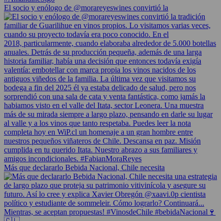
El socio y enólogo de @morareyeswines convirtió la
Más que declararlo Bebida Nacional, Chile necesita