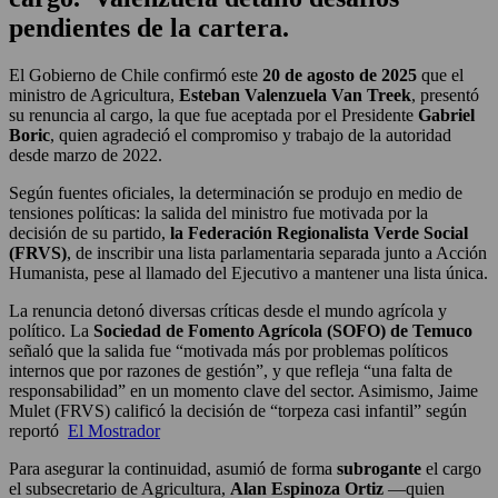
pendientes de la cartera.
El Gobierno de Chile confirmó este
20 de agosto de 2025
que el
ministro de Agricultura,
Esteban Valenzuela Van Treek
, presentó
su renuncia al cargo, la que fue aceptada por el Presidente
Gabriel
Boric
, quien agradeció el compromiso y trabajo de la autoridad
desde marzo de 2022.
Según fuentes oficiales, la determinación se produjo en medio de
tensiones políticas: la salida del ministro fue motivada por la
decisión de su partido,
la Federación Regionalista Verde Social
(FRVS)
, de inscribir una lista parlamentaria separada junto a Acción
Humanista, pese al llamado del Ejecutivo a mantener una lista única.
La renuncia detonó diversas críticas desde el mundo agrícola y
político. La
Sociedad de Fomento Agrícola (SOFO) de Temuco
señaló que la salida fue “motivada más por problemas políticos
internos que por razones de gestión”, y que refleja “una falta de
responsabilidad” en un momento clave del sector. Asimismo, Jaime
Mulet (FRVS) calificó la decisión de “torpeza casi infantil” según
reportó
El Mostrador
Para asegurar la continuidad, asumió de forma
subrogante
el cargo
el subsecretario de Agricultura,
Alan Espinoza Ortiz
—quien