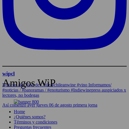
wipcl
Amigos WiP
Noticias del Vino de Chile/#chileanwine #vino Informamos/
#noticias / #panoramas / #enoturismo #Indiewinepress auspiciados x
lectores, no bodegas
Así comenzó ayer jueves 06 de agosto primera jorna
Home
¿Quiénes somos?
Términos y condiciones
Preguntas frecuentes