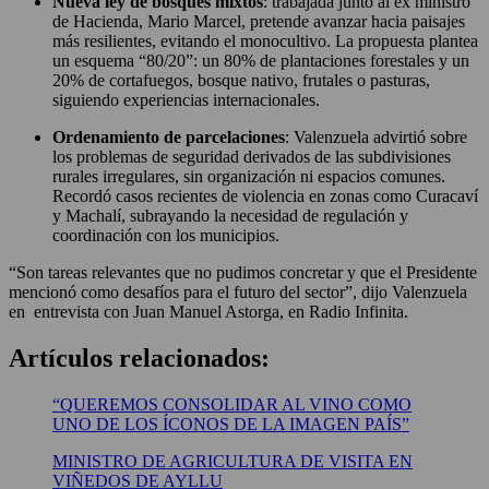
Nueva ley de bosques mixtos
: trabajada junto al ex ministro
de Hacienda, Mario Marcel, pretende avanzar hacia paisajes
más resilientes, evitando el monocultivo. La propuesta plantea
un esquema “80/20”: un 80% de plantaciones forestales y un
20% de cortafuegos, bosque nativo, frutales o pasturas,
siguiendo experiencias internacionales.
Ordenamiento de parcelaciones
: Valenzuela advirtió sobre
los problemas de seguridad derivados de las subdivisiones
rurales irregulares, sin organización ni espacios comunes.
Recordó casos recientes de violencia en zonas como Curacaví
y Machalí, subrayando la necesidad de regulación y
coordinación con los municipios.
“Son tareas relevantes que no pudimos concretar y que el Presidente
mencionó como desafíos para el futuro del sector”, dijo Valenzuela
en entrevista con Juan Manuel Astorga, en Radio Infinita.
Artículos relacionados:
“QUEREMOS CONSOLIDAR AL VINO COMO
UNO DE LOS ÍCONOS DE LA IMAGEN PAÍS”
MINISTRO DE AGRICULTURA DE VISITA EN
VIÑEDOS DE AYLLU