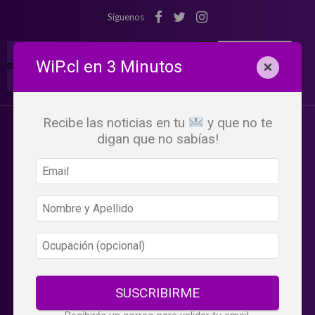
Síguenos
¡Suscribete!
Iniciar Sesión
WiP.cl en 3 Minutos
×
Buscar:
Beneficios
WiP
Recibe las noticias en tu
y que no te
digan que no sabías!
SUSCRIBIRME