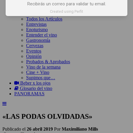
Inicio
Recibirás un correo para validar tu email.
Noticias
Created using Perfit
Artículos
Todos los Artículos
Entrevistas
Enoturismo
Entender el vino
Gastronomía
Cervezas
Eventos
Opinión
Probados & Aprobados
Vino de la semana
Cine + Vino
Supimos que…
Beber x los ojos
Glosario del vino
PANORAMAS
«LAS PODAS OLVIDADAS»
Publicado el
26 abril 2019
Por
Maximiliano Mills