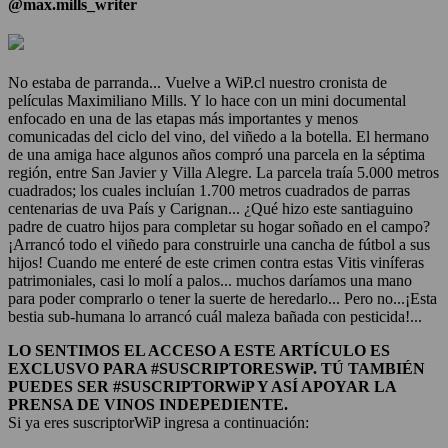
@max.mills_writer
No estaba de parranda... Vuelve a WiP.cl nuestro cronista de
películas Maximiliano Mills. Y lo hace con un mini documental
enfocado en una de las etapas más importantes y menos
comunicadas del ciclo del vino, del viñedo a la botella. El hermano
de una amiga hace algunos años compró una parcela en la séptima
región, entre San Javier y Villa Alegre. La parcela traía 5.000 metros
cuadrados; los cuales incluían 1.700 metros cuadrados de parras
centenarias de uva País y Carignan... ¿Qué hizo este santiaguino
padre de cuatro hijos para completar su hogar soñado en el campo?
¡Arrancó todo el viñedo para construirle una cancha de fútbol a sus
hijos! Cuando me enteré de este crimen contra estas Vitis viníferas
patrimoniales, casi lo molí a palos... muchos daríamos una mano
para poder comprarlo o tener la suerte de heredarlo... Pero no...¡Esta
bestia sub-humana lo arrancó cuál maleza bañada con pesticida!...
LO SENTIMOS EL ACCESO A ESTE ARTÍCULO ES
EXCLUSVO PARA #SUSCRIPTORESWiP. TÚ TAMBIÉN
PUEDES SER #SUSCRIPTORWiP Y ASÍ APOYAR LA
PRENSA DE VINOS INDEPEDIENTE.
Si ya eres suscriptorWiP ingresa a continuación: