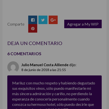
Comparte
Agregar a My WIP
list
DEJA UN COMENTARIO
6 COMENTARIOS
Julio Manuel Costa Alliende
dijo:
8 de junio de 2018 a las 21:55
Mariluz con mucho respeto y habiendo degustado
sus exquisitos vinos, sólo puedo manifestarle mi
más sincera admiración y cariño, no perdiendo la
esperanza de conocerla personalmente cuando
conozca su hermoso hotel, sólo puedo decirle que