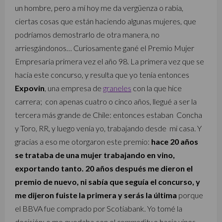
un hombre, pero a mí hoy me da vergüenza o rabia,
ciertas cosas que están haciendo algunas mujeres, que
podríamos demostrarlo de otra manera, no
arriesgándonos… Curiosamente gané el Premio Mujer
Empresaria primera vez el año 98. La primera vez que se
hacía este concurso, y resulta que yo tenía entonces
Expovin
, una empresa de
graneles
con la que hice
carrera; con apenas cuatro o cinco años, llegué a ser la
tercera más grande de Chile: entonces estaban Concha
y Toro, RR, y luego venía yo, trabajando desde mi casa. Y
gracias a eso me otorgaron este premio:
hace 20 años
se trataba de una mujer trabajando en vino,
exportando tanto. 20 años después me dieron el
premio de nuevo, ni sabía que seguía el concurso, y
me dijeron fuiste la primera y serás la última
porque
el BBVA fue comprado por Scotiabank. Yo tomé la
decisión: o me quedaba con el
commodity
o hacia vinos