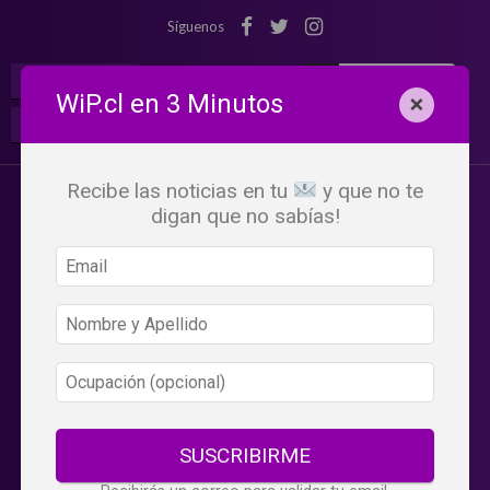
Síguenos
¡Suscribete!
Iniciar Sesión
WiP.cl en 3 Minutos
×
Buscar:
Beneficios
WiP
Recibe las noticias en tu
y que no te
digan que no sabías!
SUSCRIBIRME