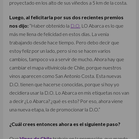
proyectado en los alto de sus viñedos a 5 km de la costa.
Luego, al felicitarla por sus dos recientes premios
nos dijo:
“Haber obtenido la
D.O.
LO Abarca es lo que
más me llena de felicidad en estos días. La venía
trabajando desde hace tiempo. Pero debo decir que
estoy feliz por un lado, pero si no se hacen varios
cambios, tampoco va a servir de mucho. Ahora hay que
cambiar el mapa vitivinícola de Chile, porque nuestros
vinos aparecen como San Antonio Costa. Esta nuevas
D.O. tienen que hacerse conocidas, porque si hoy yo
decidiera usar la D.O. Lo Abarca en mis etiquetas nos van
a decir ¿Lo Abarca? ¿qué es esto? Por eso, ahora viene
una nueva etapa, la de promocionar la D.O.”
¿Cuál crees entonces ahora es el siguiente paso?
Que
Vinos de Chile
trabaje en la promoción, que mande