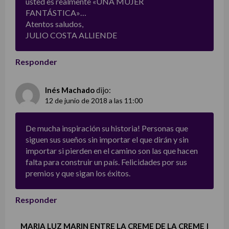
usted es realmente «UNA MUJER
FANTÁSTICA»…
Atentos saludos,
JULIO COSTA ALLIENDE
Responder
Inés Machado
dijo:
12 de junio de 2018 a las 11:00
De mucha inspiración su historia! Personas que
siguen sus sueños sin importar el que dirán y sin
importar si pierden en el camino son las que hacen
falta para construir un país. Felicidades por sus
premios y que sigan los éxitos.
Responder
MARIA LUZ MARIN ENTRE LA CREME DE LA CREME |