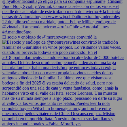
El socio y enólogo de @morareyeswines convirtió la