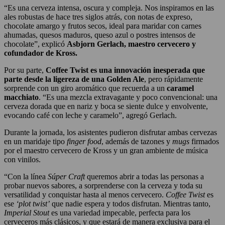
“Es una cerveza intensa, oscura y compleja. Nos inspiramos en las
ales robustas de hace tres siglos atrás, con notas de expreso,
chocolate amargo y frutos secos, ideal para maridar con carnes
ahumadas, quesos maduros, queso azul o postres intensos de
chocolate”, explicó
Asbjorn Gerlach, maestro cervecero y
cofundador de Kross.
Por su parte,
Coffee Twist es una innovación inesperada que
parte desde la ligereza de una Golden Ale
, pero rápidamente
sorprende con un giro aromático que recuerda a un
caramel
macchiato
. “Es una mezcla extravagante y poco convencional: una
cerveza dorada que en nariz y boca se siente dulce y envolvente,
evocando café con leche y caramelo”, agregó Gerlach.
Durante la jornada, los asistentes pudieron disfrutar ambas cervezas
en un maridaje tipo
finger food
, además de tazones y
mugs
firmados
por el maestro cervecero de Kross y un gran ambiente de música
con vinilos.
“Con la línea
Súper Craft
queremos abrir a todas las personas a
probar nuevos sabores, a sorprenderse con la cerveza y toda su
versatilidad y conquistar hasta al menos cervecero.
Coffee Twist
es
ese
‘plot twist’
que nadie espera y todos disfrutan. Mientras tanto,
Imperial Stout
es una variedad impecable, perfecta para los
cerveceros más clásicos, y que estará de manera exclusiva para el