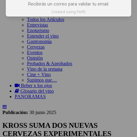
Inicio
Recibirás un correo para validar tu email.
Noticias
Created using Perfit
Artículos
Todos los Artículos
Entrevistas
Enoturismo
Entender el vino
Gastronomía
Cervezas
Eventos
Opinión
Probados & Aprobados
Vino de la semana
Cine + Vino
Supimos que…
Beber x los ojos
Glosario del vino
PANORAMAS
Publicación:
30 junio 2025
KROSS SUMA DOS NUEVAS
CERVEZAS EXPERIMENTALES