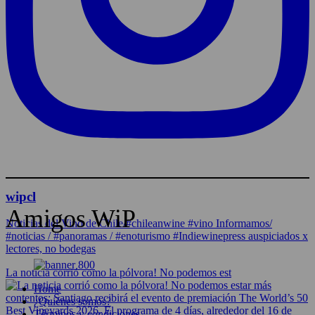
wipcl
Amigos WiP
Noticias del Vino de Chile/#chileanwine #vino Informamos/
#noticias / #panoramas / #enoturismo #Indiewinepress auspiciados x
lectores, no bodegas
La noticia corrió como la pólvora! No podemos est
Home
¿Quiénes somos?
Términos y condiciones