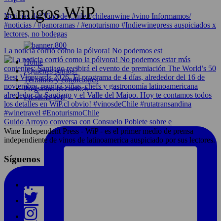
Amigos WiP
Noticias del Vino de Chile/#chileanwine #vino Informamos/
#noticias / #panoramas / #enoturismo #Indiewinepress auspiciados x
lectores, no bodegas
La noticia corrió como la pólvora! No podemos est
Home
¿Quiénes somos?
Términos y condiciones
Preguntas frecuentes
Filosofía WIP
Guido Arroyo conversa con Consuelo Poblete sobre e
Wine Independent Press - WiP - es el primer medio de prensa
independiente de vinos de latinoamerica auspiciado por sus lectores.
Síguenos