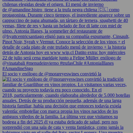
El socio y enólogo de @morareyeswines convirtió la