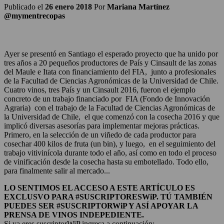
Publicado el
26 enero 2018
Por
Mariana Martínez
@mymentrecopas
Ayer se presentó en Santiago el esperado proyecto que ha unido por
tres años a 20 pequeños productores de País y Cinsault de las zonas
del Maule e Itata con financiamiento del FIA, junto a profesionales
de la Facultad de Ciencias Agronómicas de la Universidad de Chile.
Cuatro vinos, tres País y un Cinsault 2016, fueron el ejemplo
concreto de un trabajo financiado por FIA (Fondo de Innovación
Agraria) con el trabajo de la Facultad de Ciencias Agronómicas de
la Universidad de Chile, el que comenzó con la cosecha 2016 y que
implicó diversas asesorías para implementar mejoras prácticas.
Primero, en la selección de un viñedo de cada productor para
cosechar 400 kilos de fruta (un bin), y luego, en el seguimiento del
trabajo vitivinícola durante todo el año, así como en todo el proceso
de vinificación desde la cosecha hasta su embotellado. Todo ello,
para finalmente salir al mercado...
LO SENTIMOS EL ACCESO A ESTE ARTÍCULO ES
EXCLUSVO PARA #SUSCRIPTORESWiP. TÚ TAMBIÉN
PUEDES SER #SUSCRIPTORWiP Y ASÍ APOYAR LA
PRENSA DE VINOS INDEPEDIENTE.
Si ya eres suscriptorWiP ingresa a continuación: