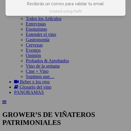
Inicio
Recibirás un correo para validar tu email.
Noticias
Created using Perfit
Artículos
Todos los Artículos
Entrevistas
Enoturismo
Entender el vino
Gastronomía
Cervezas
Eventos
Opinión
Probados & Aprobados
Vino de la semana
Cine + Vino
Supimos que…
Beber x los ojos
Glosario del vino
PANORAMAS
GROWER’S DE VIÑATEROS
PATRIMONIALES