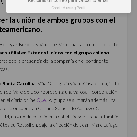
ROLINA WINE BRANDS USA
Recibirás un correo para validar tu email.
Created using Perfit
er la unión de ambos grupos con el
rteamericano.
Bodegas Beronia y Viñas del Vero, ha dado un importante
ar su filial en Estados Unidos con el grupo chileno
rtalece la presencia de la compañía en el continente
rcas.
o Santa Carolina
, Viña Ochagavía y Viña Casablanca, junto
en del Valle de Uco, representa una valiosa incorporación
en el diario online
Qué
. Al grupo se sumarán además una
 que se encuentran Cantine Spinelli de Abruzzo, Gianni
la M, un vino dulce bajo en alcohol. Desde Francia, también
ôtes du Roussillon, bajo la dirección de Jean-Marc Lafage.