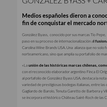
GONZALEZ BYASS + CA
Medios españoles dieron a conoc
fin de conquistar el mercado no
González Byass, conocido por sus marcas Tío Pepe, 
paso en su proceso de internacionalización a
l fusion
Carolina Wine Brands USA. Una alianza que no solo fo
norteamericano, sino que amplía su portafolio de ma
«La
unión
de las históricas marcas chilenas, com
con el reconocido elaborador argentino Finca El Orig
al portafolio de González Byass USA, destaca la nota 
variedad de prestigiosas bodegas italianas, entre las
Gagliardo de Barolo, Tenuta Garetto de Barbera y Vil
se incorpora el histórico Château Saint-Roch de las C