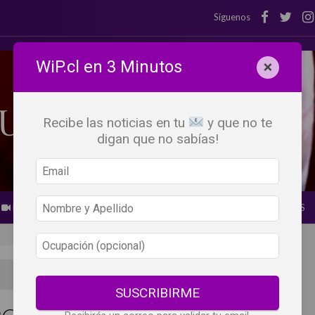
Síguenos
WiP.cl en 3 Minutos
×
Recibe las noticias en tu
y que no te
digan que no sabías!
BEBER X LOS OJOS
GLOSARIO DEL VINO
PANORAMAS
SUSCRIBIRME