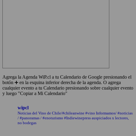
Agrega la Agenda WiP.cl a tu Calendario de Google presionando el
botón ➕ en la esquina inferior derecha de la agenda. O agrega
cualquier evento a tu Calendario presionando sobre cualquier evento
y luego "Copiar a Mi Calendario"
wipcl
Noticias del Vino de Chile/#chileanwine #vino Informamos/ #noticias
/ #panoramas / #enoturismo #Indiewinepress auspiciados x lectores,
no bodegas