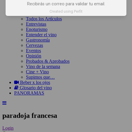
Inicio
Recibirás un correo para validar tu email.
Noticias
Created using Perfit
Artículos
Todos los Artículos
Entrevistas
Enoturismo
Entender el vino
Gastronomía
Cervezas
Eventos
Opinión
Probados & Aprobados
Vino de la semana
Cine + Vino
Supimos que…
Beber x los ojos
Glosario del vino
PANORAMAS
paradoja francesa
Login