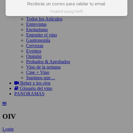
Inicio
Recibirás un correo para validar tu email.
Noticias
Created using Perfit
Artículos
Todos los Artículos
Entrevistas
Enoturismo
Entender el vino
Gastronomía
Cervezas
Eventos
Opinión
Probados & Aprobados
Vino de la semana
Cine + Vino
Supimos que…
Beber x los ojos
Glosario del vino
PANORAMAS
OIV
Login