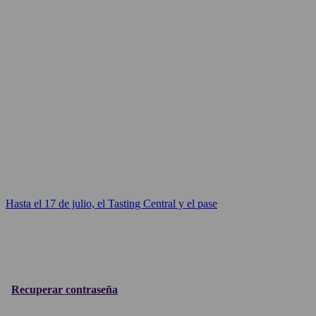
Hasta el 17 de julio, el Tasting Central y el pase
Recuperar contraseña