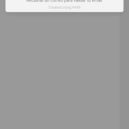
Recibirás un correo para validar tu email.
Comparte
Created using Perfit