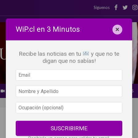
Síguenos
WiP.cl en 3 Minutos
×
Recibe las noticias en tu
y que no te
digan que no sabías!
BEBER X LOS OJOS
GLOSARIO DEL VINO
PANORAMAS
SUSCRIBIRME