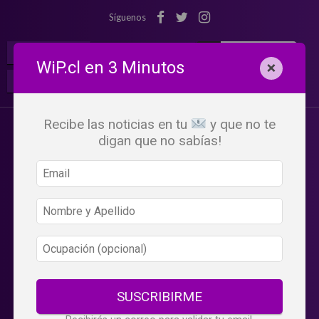
Síguenos
¡Suscribete!
Iniciar Sesión
WiP.cl en 3 Minutos
×
Buscar:
Beneficios
WiP
Recibe las noticias en tu
y que no te
digan que no sabías!
SUSCRIBIRME