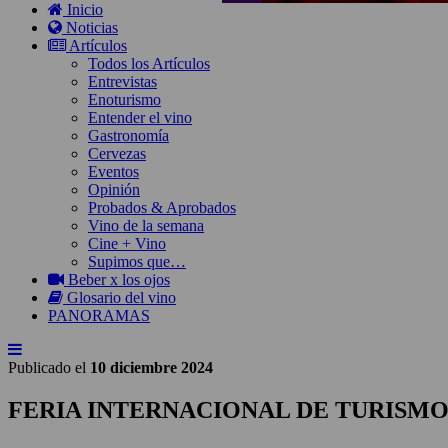
Inicio
Noticias
Artículos
Todos los Artículos
Entrevistas
Enoturismo
Entender el vino
Gastronomía
Cervezas
Eventos
Opinión
Probados & Aprobados
Vino de la semana
Cine + Vino
Supimos que…
Beber x los ojos
Glosario del vino
PANORAMAS
Publicado el
10 diciembre 2024
FERIA INTERNACIONAL DE TURISMO