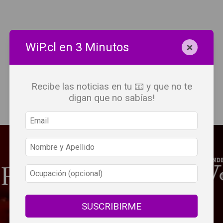
×
WiP.cl en 3 Minutos
Recibe las noticias en tu 📧 y que no te
digan que no sabías!
SUSCRIBIRME