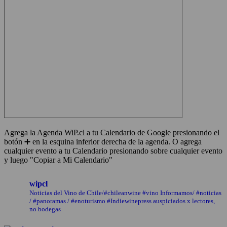
Agrega la Agenda WiP.cl a tu Calendario de Google presionando el
botón ➕ en la esquina inferior derecha de la agenda. O agrega
cualquier evento a tu Calendario presionando sobre cualquier evento
y luego "Copiar a Mi Calendario"
wipcl
Noticias del Vino de Chile/#chileanwine #vino Informamos/ #noticias
/ #panoramas / #enoturismo #Indiewinepress auspiciados x lectores,
no bodegas