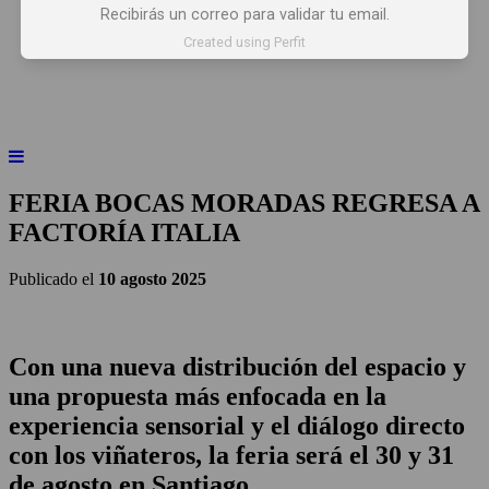
Recibirás un correo para validar tu email.
INICIO
NOTICIAS
ARTÍCULOS
Created using Perfit
BEBER X LOS OJOS
GLOSARIO DEL VINO
PANORAMAS
FERIA BOCAS MORADAS REGRESA A
FACTORÍA ITALIA
Publicado el
10 agosto 2025
Con una nueva distribución del espacio y
una propuesta más enfocada en la
experiencia sensorial y el diálogo directo
con los viñateros, la feria será el 30 y 31
de agosto en Santiago.