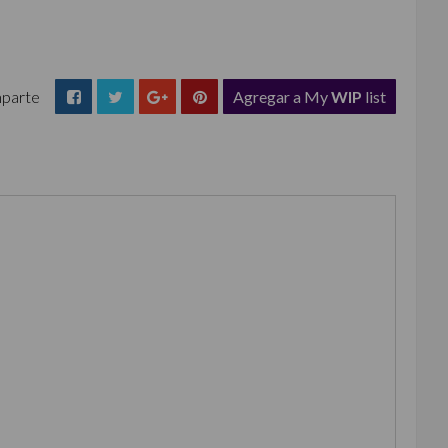
parte
Agregar a My
WIP
list