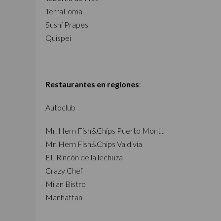
TerraLoma
Sushi Prapes
Quispei
Restaurantes en regiones
:
Autoclub
Mr. Hern Fish&Chips Puerto Montt
Mr. Hern Fish&Chips Valdivia
EL Rincón de la lechuza
Crazy Chef
Milan Bistro
Manhattan