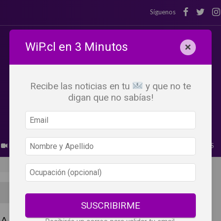
Síguenos
WiP.cl en 3 Minutos
×
Recibe las noticias en tu
y que no te
digan que no sabías!
BEBER X LOS OJOS
GLOSARIO DEL VINO
PANORAMAS
SUSCRIBIRME