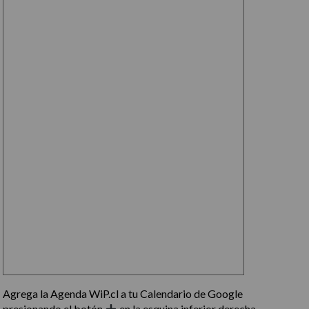
Agrega la Agenda WiP.cl a tu Calendario de Google
presionando el botón
en la esquina inferior derecha