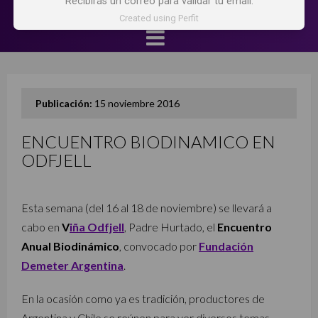
Recibirás un correo para validar tu email.
Created using Perfit
Publicación:
15 noviembre 2016
ENCUENTRO BIODINAMICO EN
ODFJELL
Esta semana (del 16 al 18 de noviembre) se llevará a
cabo en
V
iña Odfjell
, Padre Hurtado, el
Encuentro
Anual Biodinámico
, convocado por
Fundación
Demeter Argentina
.
En la ocasión como ya es tradición, productores de
Argentina y Chile se reúnen para ver diversos temas