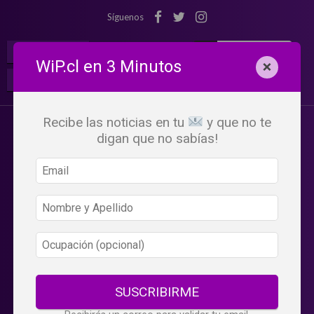
Síguenos
¡Suscribete!
Iniciar Sesión
WiP.cl en 3 Minutos
×
Buscar:
Beneficios
WiP
Recibe las noticias en tu
y que no te
digan que no sabías!
SUSCRIBIRME