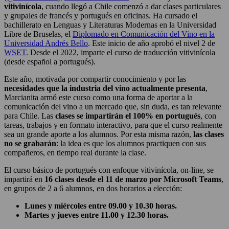
vitivinícola
, cuando llegó a Chile comenzó a dar clases particulares
y grupales de francés y portugués en oficinas. Ha cursado el
bachillerato en Lenguas y Literaturas Modernas en la Universidad
Libre de Bruselas, el
Diplomado en Comunicación del Vino en la
Universidad Andrés Bello
. Este inicio de año aprobó el nivel 2 de
WSET
. Desde el 2022, imparte el curso de traducción vitivinícola
(desde español a portugués).
Este año, motivada por compartir conocimiento y por las
necesidades que la industria del vino actualmente presenta
,
Marcianita armó este curso como una forma de aportar a la
comunicación del vino a un mercado que, sin duda, es tan relevante
para Chile. Las
clases se impartirán el 100% en portugués
, con
tareas, trabajos y en formato interactivo, para que el curso realmente
sea un grande aporte a los alumnos. Por esta misma razón,
las clases
no se grabarán
: la idea es que los alumnos practiquen con sus
compañeros, en tiempo real durante la clase.
El curso básico de portugués con enfoque vitivinícola, on-line, se
impartirá en
16 clases desde el 11 de marzo por Microsoft Teams
,
en grupos de 2 a 6 alumnos, en dos horarios a elección:
Lunes y miércoles entre 09.00 y 10.30 horas.
Martes y jueves entre 11.00 y 12.30 horas.