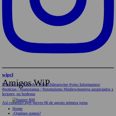
wipcl
Amigos WiP
Noticias del Vino de Chile/#chileanwine #vino Informamos/
#noticias / #panoramas / #enoturismo #Indiewinepress auspiciados x
lectores, no bodegas
Así comenzó ayer jueves 06 de agosto primera jorna
Home
¿Quiénes somos?