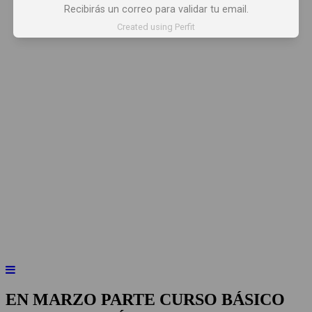
Recibirás un correo para validar tu email.
Created using Perfit
INICIO
NOTICIAS
ARTÍCULOS
BEBER X LOS OJOS
GLOSARIO DEL VINO
PANORAMAS
EN MARZO PARTE CURSO BÁSICO