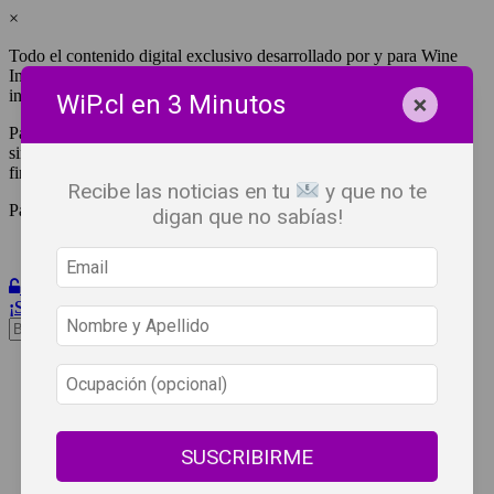
×
Todo el contenido digital exclusivo desarrollado por y para Wine
Independent Press Chile, cuenta con derechos de propiedad
intelectual.
×
WiP.cl en 3 Minutos
Para tener acceso a una copia y/o impresión de cualquiera de ellos
sin fines de lucro, debes ser #SuscriptorWiP.^Para su réplica con
fines comerciales debes contactar al e-mail
editor@wip.cl
.
Recibe las noticias en tu
y que no te
Pagas una sola vez al año y disfrutas por 12 meses.
digan que no sabías!
Iniciar Sesión
¡Suscribete!
Beneficios
WiP
Buscar:
Síguenos
SUSCRIBIRME