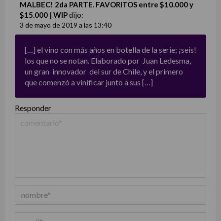
MALBEC! 2da PARTE. FAVORITOS entre $10.000 y
$15.000 | WIP
dijo:
3 de mayo de 2019 a las 13:40
[…] el vino con más años en botella de la serie: ¡seis!
los que no se notan. Elaborado por Juan Ledesma,
un gran innovador del sur de Chile, y el primero
que comenzó a vinificar junto a sus […]
Responder