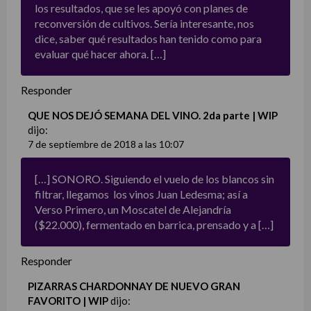
los resultados, que se les apoyó con planes de
reconversión de cultivos. Sería interesante, nos
dice, saber qué resultados han tenido como para
evaluar qué hacer ahora. […]
Responder
QUE NOS DEJÓ SEMANA DEL VINO. 2da parte | WIP
dijo:
7 de septiembre de 2018 a las 10:07
[…] SONORO. Siguiendo el vuelo de los blancos sin
filtrar, llegamos los vinos Juan Ledesma; así a
Verso Primero, un Moscatel de Alejandría
($22.000), fermentado en barrica, prensado y a […]
Responder
PIZARRAS CHARDONNAY DE NUEVO GRAN
FAVORITO | WIP
dijo: