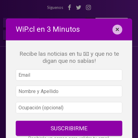
Síguenos
¡Suscribete!
Iniciar Sesión
WiP.cl en 3 Minutos
×
Buscar:
Beneficios
WiP
Recibe las noticias en tu 📧 y que no te
digan que no sabías!
SUSCRIBIRME