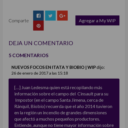
Comparte
Agregar a My WIP
list
DEJA UN COMENTARIO
5 COMENTARIOS
NUEVOS FOCOS EN ITATA Y BIOBIO | WIP
dijo:
26 de enero de 2017 a las 15:18
[…] Juan Ledesma quien está recopilando más
información sobre el campo del Cinsault para su
Impostor (en el campo Santa Jimena, cerca de
Ránquil, Biobío) recuerda que el año 2014 tuvieron
en la región un incendio de grandes dimensiones
que afectó a muchos pequeños productores.
Entiende, aunque no tiene mayor información sobre