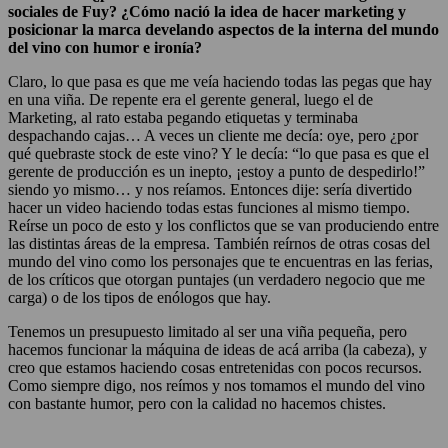
sociales de Fuy? ¿Cómo nació la idea de hacer marketing y
posicionar la marca develando aspectos de la interna del mundo
del vino con humor e ironía?
Claro, lo que pasa es que me veía haciendo todas las pegas que hay
en una viña. De repente era el gerente general, luego el de
Marketing, al rato estaba pegando etiquetas y terminaba
despachando cajas… A veces un cliente me decía: oye, pero ¿por
qué quebraste stock de este vino? Y le decía: “lo que pasa es que el
gerente de producción es un inepto, ¡estoy a punto de despedirlo!”
siendo yo mismo… y nos reíamos. Entonces dije: sería divertido
hacer un video haciendo todas estas funciones al mismo tiempo.
Reírse un poco de esto y los conflictos que se van produciendo entre
las distintas áreas de la empresa. También reírnos de otras cosas del
mundo del vino como los personajes que te encuentras en las ferias,
de los críticos que otorgan puntajes (un verdadero negocio que me
carga) o de los tipos de enólogos que hay.
Tenemos un presupuesto limitado al ser una viña pequeña, pero
hacemos funcionar la máquina de ideas de acá arriba (la cabeza), y
creo que estamos haciendo cosas entretenidas con pocos recursos.
Como siempre digo, nos reímos y nos tomamos el mundo del vino
con bastante humor, pero con la calidad no hacemos chistes.