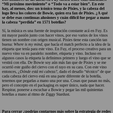
“Mi próximo movimiento” o “Todo va a estar bien”. En este
hay, al menos, dos: un icónico tema de Pixies, y la cabeza del
logo lleva los colores de Bowie, quien era fan de Pixies. ¿A qué
se debe esas continuas alusiones y cuán difícil fue pegar a mano
la cabeza “perdida” en 1571 botellas?
Sí, la música es una fuente de inspiración constante acá en Fuy. Es
mi mayor pasión junto con hacer vinos, por eso varios de los vinos
tienen un nombre con origen musical. Pixies tiene esta canción tan
buena:
Where is my mind
, que hacía el match perfecto a la idea de la
etiqueta que tenía para este vino. En Fuy, el proceso creativo para un
nuevo vino va en paralelo: nombre, etiqueta y vino. Incluso en
algunos casos la etiqueta la definimos primero y luego el vino que se
vestirá con ella. De Bowie soy aún más fan que de Pixies y se me
ocurrió este guiño del ciervo con el rayo en su cara. Con este vino
entonces,
¿Dónde está mi cabeza?
, dado el desafío “técnico” de que
cada cabeza del ciervo está en una parte diferente de la botella,
tenemos que pegarlas a mano una por una. Cosas que pasan no más,
pero el concepto en el packaging es super único, nada que hacer.
Respirar, ponerse a escuchar a Bowie y pegar las mil quinientas
botellas a mano al ritmo de Ziggy Stardust.
Para cerrar ¿podrías contarnos más sobre la estrategia de redes