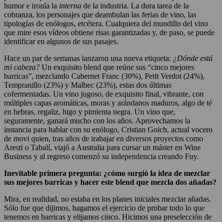
humor e ironía la
interna
de la industria. La dura tarea de la
cobranza, los personajes que deambulan las ferias de vino, las
tipologías de enólogos, etcétera. Cualquiera del mundillo del vino
que mire esos vídeos obtiene risas garantizadas y, de paso, se puede
identificar en algunos de sus pasajes.
Hace un par de semanas lanzaron una nueva etiqueta:
¿Dónde está
mi cabeza?
Un exquisito blend que reúne sus “cinco mejores
barricas”, mezclando Cabernet Franc (30%), Petit Verdot (24%),
Tempranillo (23%) y Malbec (23%), estas dos últimas
cofermentadas. Un vino jugoso, de exquisito final, vibrante, con
múltiples capas aromáticas, moras y arándanos maduros, algo de té
en hebras, regaliz, higo y pimienta negra. Un vino que,
seguramente, ganará mucho con los años. Aprovechamos la
instancia para hablar con su enólogo, Cristian Goich, actual vocero
de movi quien, tras años de trabajar en diversos proyectos como
Aresti o Tabalí, viajó a Australia para cursar un máster en Wine
Business y al regreso comenzó su independencia creando Fuy.
Inevitable primera pregunta: ¿cómo surgió la idea de mezclar
sus mejores barricas y hacer este blend que mezcla dos añadas?
Mira, en realidad, no estaba en los planes iniciales mezclar añadas.
Sólo fue que dijimos, hagamos el ejercicio de probar todo lo que
tenemos en barricas y elijamos cinco. Hicimos una preselección de