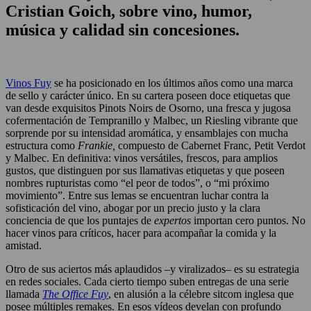
Cristian Goich, sobre vino, humor,
música y calidad sin concesiones.
Vinos Fuy
se ha posicionado en los últimos años como una marca
de sello y carácter único. En su cartera poseen doce etiquetas que
van desde exquisitos Pinots Noirs de Osorno, una fresca y jugosa
cofermentación de Tempranillo y Malbec, un Riesling vibrante que
sorprende por su intensidad aromática, y ensamblajes con mucha
estructura como
Frankie,
compuesto de Cabernet Franc, Petit Verdot
y Malbec. En definitiva: vinos versátiles, frescos, para amplios
gustos, que distinguen por sus llamativas etiquetas y que poseen
nombres rupturistas como “el peor de todos”, o “mi próximo
movimiento”. Entre sus lemas se encuentran luchar contra la
sofisticación del vino, abogar por un precio justo y la clara
conciencia de que los puntajes de
expertos
importan cero puntos. No
hacer vinos para críticos, hacer para acompañar la comida y la
amistad.
Otro de sus aciertos más aplaudidos –y viralizados– es su estrategia
en redes sociales. Cada cierto tiempo suben entregas de una serie
llamada
The Office Fuy
, en alusión a la célebre sitcom inglesa que
posee múltiples remakes. En esos vídeos develan con profundo