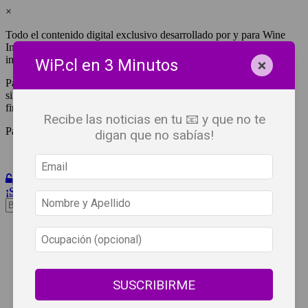
×
Todo el contenido digital exclusivo desarrollado por y para Wine
Independent Press Chile, cuenta con derechos de propiedad
intelectual.
×
WiP.cl en 3 Minutos
Para tener acceso a una copia y/o impresión de cualquiera de ellos
sin fines de lucro, debes ser #SuscriptorWiP.^Para su réplica con
fines comerciales debes contactar al e-mail
editor@wip.cl
.
Recibe las noticias en tu 📧 y que no te
Pagas una sola vez al año y disfrutas por 12 meses.
digan que no sabías!
Iniciar Sesión
¡Suscribete!
Beneficios
WiP
Buscar:
Síguenos
SUSCRIBIRME