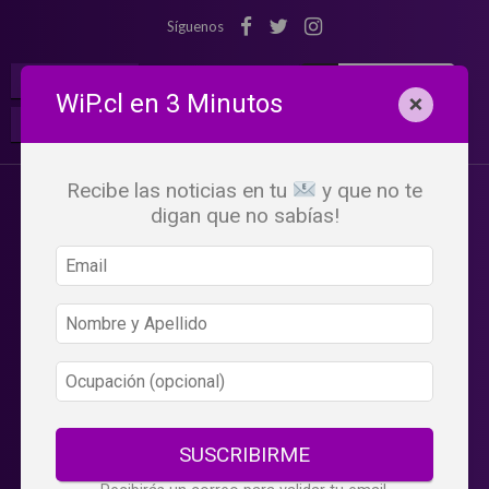
Síguenos
¡Suscribete!
Iniciar Sesión
WiP.cl en 3 Minutos
×
Buscar:
Beneficios
WiP
Recibe las noticias en tu
y que no te
digan que no sabías!
SUSCRIBIRME