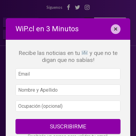
Síguenos
¡Suscribete!
Iniciar Sesión
WiP.cl en 3 Minutos
×
Buscar:
Beneficios
WiP
Recibe las noticias en tu
y que no te
digan que no sabías!
SUSCRIBIRME