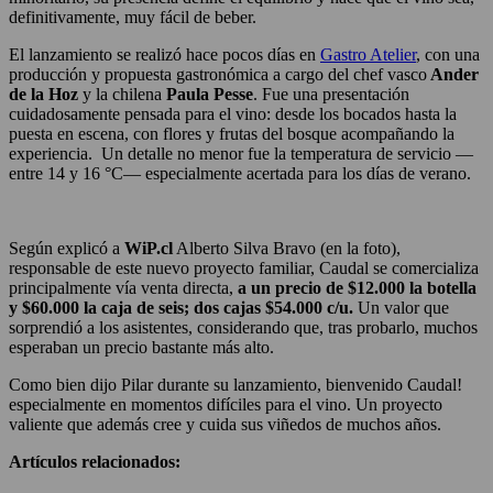
definitivamente, muy fácil de beber.
El lanzamiento se realizó hace pocos días en
Gastro Atelier
, con una
producción y propuesta gastronómica a cargo del chef vasco
Ander
de la Hoz
y la chilena
Paula Pesse
. Fue una presentación
cuidadosamente pensada para el vino: desde los bocados hasta la
puesta en escena, con flores y frutas del bosque acompañando la
experiencia. Un detalle no menor fue la temperatura de servicio —
entre 14 y 16 °C— especialmente acertada para los días de verano.
Según explicó a
WiP.cl
Alberto Silva Bravo (en la foto),
responsable de este nuevo proyecto familiar, Caudal se comercializa
principalmente vía venta directa,
a un precio de $12.000 la botella
y $60.000 la caja de seis; dos cajas $54.000 c/u.
Un valor que
sorprendió a los asistentes, considerando que, tras probarlo, muchos
esperaban un precio bastante más alto.
Como bien dijo Pilar durante su lanzamiento, bienvenido Caudal!
especialmente en momentos difíciles para el vino. Un proyecto
valiente que además cree y cuida sus viñedos de muchos años.
Artículos relacionados: