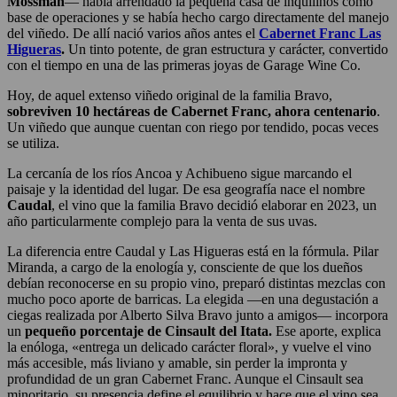
Mossman
— había arrendado la pequeña casa de inquilinos como
base de operaciones y se había hecho cargo directamente del manejo
del viñedo. De allí nació varios años antes el
Cabernet Franc Las
Higueras
.
Un tinto potente, de gran estructura y carácter, convertido
con el tiempo en una de las primeras joyas de Garage Wine Co.
Hoy, de aquel extenso viñedo original de la familia Bravo,
sobreviven 10 hectáreas de Cabernet Franc, ahora centenario
.
Un viñedo que aunque cuentan con riego por tendido, pocas veces
se utiliza.
La cercanía de los ríos Ancoa y Achibueno sigue marcando el
paisaje y la identidad del lugar. De esa geografía nace el nombre
Caudal
, el vino que la familia Bravo decidió elaborar en 2023, un
año particularmente complejo para la venta de sus uvas.
La diferencia entre Caudal y Las Higueras está en la fórmula. Pilar
Miranda, a cargo de la enología y, consciente de que los dueños
debían reconocerse en su propio vino, preparó distintas mezclas con
mucho poco aporte de barricas. La elegida —en una degustación a
ciegas realizada por Alberto Silva Bravo junto a amigos— incorpora
un
pequeño porcentaje de Cinsault del Itata.
Ese aporte, explica
la enóloga, «entrega un delicado carácter floral», y vuelve el vino
más accesible, más liviano y amable, sin perder la impronta y
profundidad de un gran Cabernet Franc. Aunque el Cinsault sea
minoritario, su presencia define el equilibrio y hace que el vino sea,