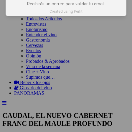
Inicio
Recibirás un correo para validar tu email.
Noticias
Created using Perfit
Artículos
Todos los Artículos
Entrevistas
Enoturismo
Entender el vino
Gastronomía
Cervezas
Eventos
Opinión
Probados & Aprobados
Vino de la semana
Cine + Vino
Supimos que…
Beber x los ojos
Glosario del vino
PANORAMAS
CAUDAL, EL NUEVO CABERNET
FRANC DEL MAULE PROFUNDO