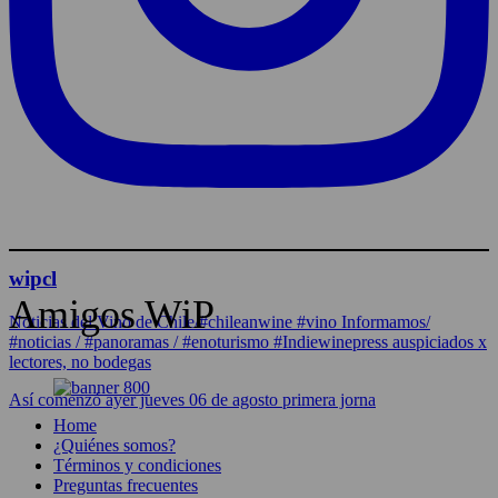
wipcl
Amigos WiP
Noticias del Vino de Chile/#chileanwine #vino Informamos/
#noticias / #panoramas / #enoturismo #Indiewinepress auspiciados x
lectores, no bodegas
Así comenzó ayer jueves 06 de agosto primera jorna
Home
¿Quiénes somos?
Términos y condiciones
Preguntas frecuentes