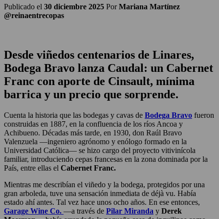
Publicado el
30 diciembre 2025
Por
Mariana Martínez
@reinaentrecopas
Desde viñedos centenarios de Linares,
Bodega Bravo lanza Caudal: un Cabernet
Franc con aporte de Cinsault, mínima
barrica y un precio que sorprende.
Cuenta la historia que las bodegas y cavas de
Bodega Bravo
fueron
construidas en 1887, en la confluencia de los ríos Ancoa y
Achibueno. Décadas más tarde, en 1930, don Raúl Bravo
Valenzuela —ingeniero agrónomo y enólogo formado en la
Universidad Católica— se hizo cargo del proyecto vitivinícola
familiar, introduciendo cepas francesas en la zona dominada por la
País, entre ellas el
Cabernet Franc.
Mientras me describían el viñedo y la bodega, protegidos por una
gran arboleda, tuve una sensación inmediata de déjà vu. Había
estado ahí antes. Tal vez hace unos ocho años. En ese entonces,
Garage Wine Co.
—a través de
Pilar Miranda
y
Derek