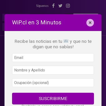
Síguenos
¡Suscribete!
Iniciar Sesión
WiP.cl en 3 Minutos
×
Buscar:
Beneficios
WiP
Recibe las noticias en tu
y que no te
digan que no sabías!
SUSCRIBIRME