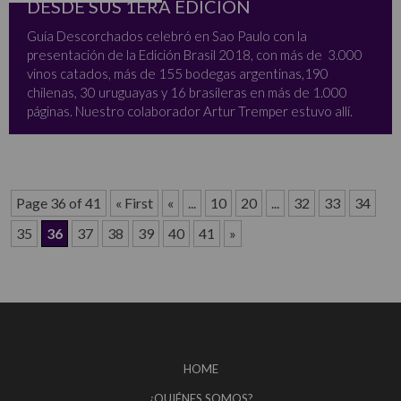
DESDE SUS 1ERA EDICIÓN
Guía Descorchados celebró en Sao Paulo con la
presentación de la Edición Brasil 2018, con más de 3.000
vinos catados, más de 155 bodegas argentinas,190
chilenas, 30 uruguayas y 16 brasileras en más de 1.000
páginas. Nuestro colaborador Artur Tremper estuvo allí.
Page 36 of 41
« First
«
...
10
20
...
32
33
34
35
36
37
38
39
40
41
»
HOME
¿QUIÉNES SOMOS?