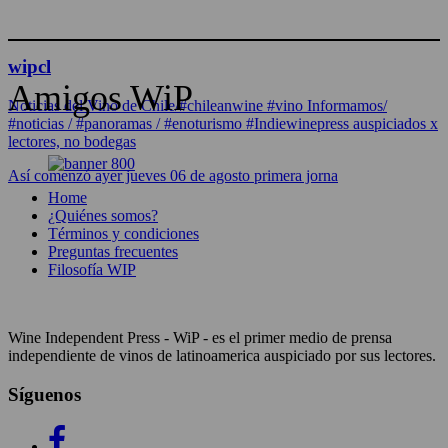
wipcl
Amigos WiP
Noticias del Vino de Chile/#chileanwine #vino Informamos/
#noticias / #panoramas / #enoturismo #Indiewinepress auspiciados x
lectores, no bodegas
Así comenzó ayer jueves 06 de agosto primera jorna
Home
¿Quiénes somos?
Términos y condiciones
Preguntas frecuentes
Filosofía WIP
Wine Independent Press - WiP - es el primer medio de prensa
independiente de vinos de latinoamerica auspiciado por sus lectores.
Síguenos