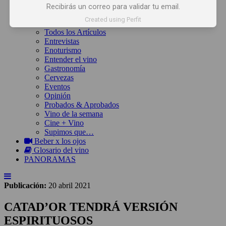
Inicio
Recibirás un correo para validar tu email.
Noticias
Created using Perfit
Artículos
Todos los Artículos
Entrevistas
Enoturismo
Entender el vino
Gastronomía
Cervezas
Eventos
Opinión
Probados & Aprobados
Vino de la semana
Cine + Vino
Supimos que…
Beber x los ojos
Glosario del vino
PANORAMAS
Publicación:
20 abril 2021
CATAD’OR TENDRÁ VERSIÓN
ESPIRITUOSOS