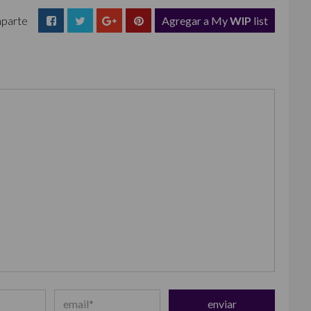
parte
Agregar a My
WIP
list