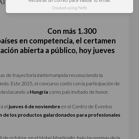
AÑOS Y PREMIA ABIERTO A
Recibirás un correo para validar tu email.
Created using Perfit
Con más 1.300
países en competencia, el certamen
ción abierta a público, hoy jueves
as de trayectoria ininterrumpida reconociendo la
mundo. Este 2025, el concurso contó con la participación de
, destacando a
Hungría
como país invitado de honor.
rá el
jueves 6 de noviembre
en el Centro de Eventos
ón de los productos galardonados para profesionales
29 de octubre, en el Hotel Monticello, bajo las normas de la