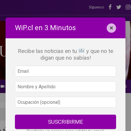
Síguenos
WiP.cl en 3 Minutos
×
Recibe las noticias en tu
y que no te
digan que no sabías!
BEBER X LOS OJOS
GLOSARIO DEL VINO
PANORAMAS
SUSCRIBIRME