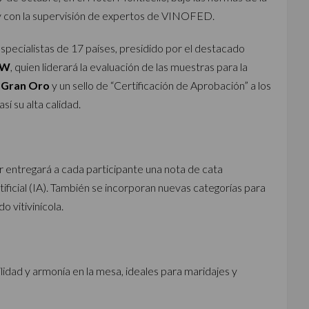
) y con la supervisión de expertos de VINOFED.
ecialistas de 17 países, presidido por el destacado
MW
, quien liderará la evaluación de las muestras para la
y
Gran Oro
y un sello de “Certificación de Aprobación” a los
í su alta calidad.
 entregará a cada participante una nota de cata
tificial (IA). También se incorporan nuevas categorías para
 vitivinícola.
idad y armonía en la mesa, ideales para maridajes y