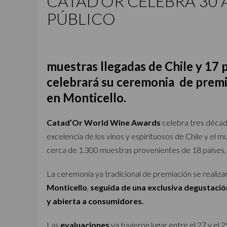
CATAD’OR CELEBRA 30 
PÚBLICO
muestras llegadas de Chile y 17 
celebrará su ceremonia de premia
en Monticello.
Catad’Or World Wine Awards
celebra tres décad
excelencia de los vinos y espirituosos de Chile y el 
cerca de 1.300 muestras provenientes de 18 países
La ceremonia ya tradicional de premiación se realiza
Monticello
,
seguida de una exclusiva degustaci
y abierta a consumidores.
Las
evaluaciones
ya tuvieron lugar entre el 27 y el 