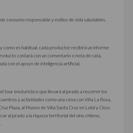
de consumo responsable y estilos de vida saludables.
 y como es habitual, cada productor recibirá un informe
producto contará con un comentario o nota de cata,
da con el apoyo de inteligencia artificial.
l tour enoturístico que llevará al jurado a recorrer los
ncuentros y actividades como una cena con Viña La Rosa,
 Cruz Plaza, al Museo de Viña Santa Cruz en Lolol y Closs
ar al jurado a la riqueza territorial del vino chileno,
.