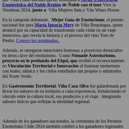
Enoturística del Nuble Región
de Ñuble con el tour
Vive la
Vendimia 2024,
junto a
Viña Mujeres Itata y Vita Wines House.
En la categoría debutante,
Mejor Guía de Enoturismo
, el premio
nacional fue para
María Ignacia Mery
de Viña Requingua, quien
destacó por su capacidad de transformar cada visita en un viaje
inmersivo, que revela la historia y el proceso del vino Toro de
Piedra.
Conoce los nominados.
Además, se otorgaron menciones honrosas a proyectos destacados
en áreas clave del enoturismo. Como
Nómade Astroturismo,
proyecto en lo profundo del Elqui, que
recibió el reconocimiento
en
Vinculación Territorial e Innovación
al fusionar enoturismo
con teatro, música y los cielos estrellados tan propios y admirados
del Norte Verde.
En
Gastronomía Territorial
,
Viña Casa Silva
fue galardonada por
llevar los sabores de su territorio a cada experiencia, fortaleciendo el
vínculo entre la cultura local, sus productos y el viaje, integrando
sabores únicos que reflejan la identidad regional.
Además de los ganadores nacionales, la ceremonia de los Premios
Enoturismo Chile 2024 también celebró a los ganadores regionales