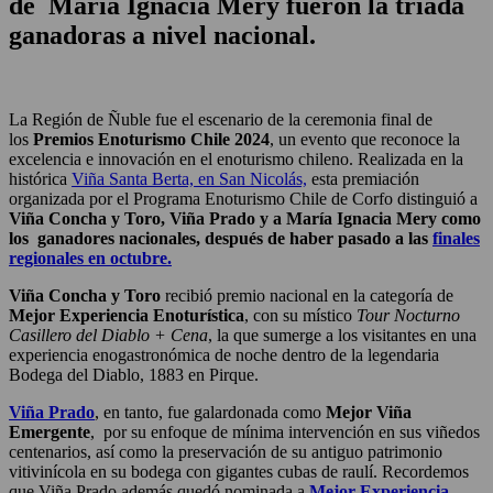
de María Ignacia Mery fueron la tríada
ganadoras a nivel nacional.
La Región de Ñuble fue el escenario de la ceremonia final de
los
Premios Enoturismo Chile 2024
, un evento que reconoce la
excelencia e innovación en el enoturismo chileno. Realizada en la
histórica
Viña Santa Berta, en San Nicolás,
esta premiación
organizada por el Programa Enoturismo Chile de Corfo distinguió a
Viña Concha y Toro, Viña Prado y a María Ignacia Mery como
los ganadores nacionales, después de haber pasado a las
finales
regionales en octubre.
Viña Concha y Toro
recibió premio nacional en la categoría de
Mejor Experiencia Enoturística
, con su místico
Tour Nocturno
Casillero del Diablo + Cena
, la que sumerge a los visitantes en una
experiencia enogastronómica de noche dentro de la legendaria
Bodega del Diablo, 1883 en Pirque.
Viña Prado
, en tanto, fue galardonada como
Mejor Viña
Emergente
, por su enfoque de mínima intervención en sus viñedos
centenarios, así como la preservación de su antiguo patrimonio
vitivinícola en su bodega con gigantes cubas de raulí. Recordemos
que Viña Prado además quedó nominada a
Mejor Experiencia