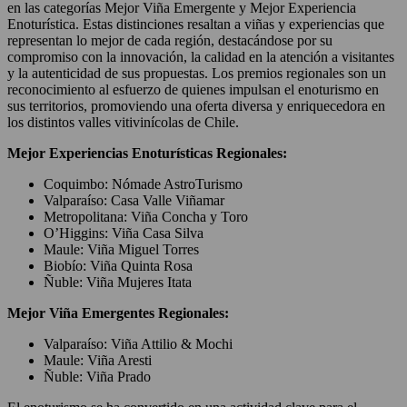
en las categorías Mejor Viña Emergente y Mejor Experiencia
Enoturística. Estas distinciones resaltan a viñas y experiencias que
representan lo mejor de cada región, destacándose por su
compromiso con la innovación, la calidad en la atención a visitantes
y la autenticidad de sus propuestas. Los premios regionales son un
reconocimiento al esfuerzo de quienes impulsan el enoturismo en
sus territorios, promoviendo una oferta diversa y enriquecedora en
los distintos valles vitivinícolas de Chile.
Mejor Experiencias Enoturísticas Regionales:
Coquimbo: Nómade AstroTurismo
Valparaíso: Casa Valle Viñamar
Metropolitana: Viña Concha y Toro
O’Higgins: Viña Casa Silva
Maule: Viña Miguel Torres
Biobío: Viña Quinta Rosa
Ñuble: Viña Mujeres Itata
Mejor Viña Emergentes Regionales:
Valparaíso: Viña Attilio & Mochi
Maule: Viña Aresti
Ñuble: Viña Prado