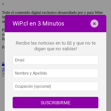
×
Todo el contenido digital exclusivo desarrollado por y para Wine
Independent Press Chile, cuenta con derechos de propiedad
intelectual.
×
WiP.cl en 3 Minutos
Para tener acceso a una copia y/o impresión de cualquiera de ellos
sin fines de lucro, debes ser #SuscriptorWiP.^Para su réplica con
fines comerciales debes contactar al e-mail
editor@wip.cl
.
Recibe las noticias en tu 📧 y que no te
Pagas una sola vez al año y disfrutas por 12 meses.
digan que no sabías!
Iniciar Sesión
¡Suscribete!
Beneficios
WiP
Buscar:
Síguenos
SUSCRIBIRME