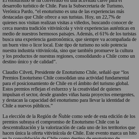
El enoturismo se ha convertido en una actividad clave para el
desarrollo turístico de Chile. Para la Subsecretaria de Turismo,
Verónica Pardo, “el enoturismo es una de las experiencias más
destacadas que Chile ofrece a sus turistas. Hoy, un 22,7% de
quienes nos visitan realizan visitas a viñedos, buscando conocer de
cerca nuestra tradición vitivinícola y vivir experiencias auténticas en
medio de nuestros hermosos paisajes. Además, el 61% de los turistas
busca una experiencia gastronómica, que siempre va acompañada de
un buen vino o licor local. Este tipo de turismo no solo potencia
nuestra industria vitivinícola, sino que también promueve la cultura
y los productos de nuestras regiones, consolidando a Chile como un
destino único y de calidad”.
Claudio Cilveti, Presidente de Enoturismo Chile, señaló que “los
Premios Enoturismo Chile consolidan una actividad fundamental
para el posicionamiento de Chile en el ámbito del turismo global.
Estos premios reflejan el esfuerzo y la creatividad de quienes
impulsan el sector, desde grandes viñas hasta proyectos emergentes,
y destacan la capacidad del enoturismo para llevar la identidad de
Chile a nuevos públicos.”
La elección de la Región de Ñuble como sede de esta edición de los
premios subraya el compromiso de Enoturismo Chile con la
descentralización y la valorización de cada uno de los territorios que
hacen única la oferta vitivinícola de Chile. Este evento marca un hito
en la consolidación de Chile como destino de enoturismo de