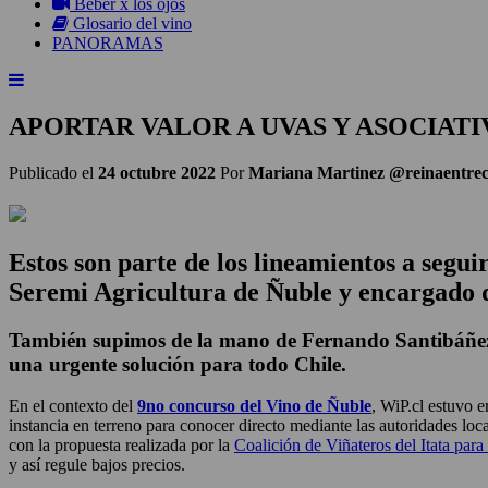
Beber x los ojos
Glosario del vino
PANORAMAS
APORTAR VALOR A UVAS Y ASOCIATIV
Publicado el
24 octubre 2022
Por
Mariana Martinez @reinaentre
Estos son parte de los lineamientos a segu
Seremi Agricultura de Ñuble y encargado 
También supimos de la mano de Fernando Santibáñez, 
una urgente solución para todo Chile.
En el contexto del
9no concurso del Vino de Ñuble
, WiP.cl estuvo 
instancia en terreno para conocer directo mediante las autoridades lo
con la propuesta realizada por la
Coalición de Viñateros del Itata para
y así regule bajos precios.