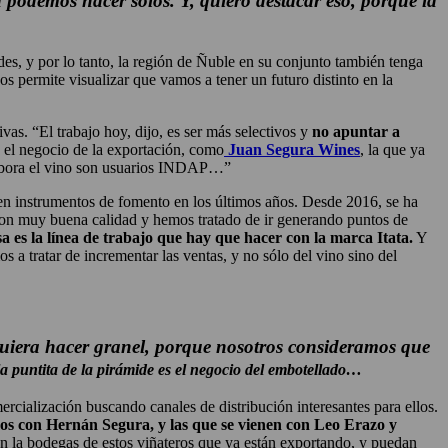
podemos hacer solos. Y, quiero destacar eso, porque la
edes, y por lo tanto, la región de Ñuble en su conjunto también tenga
 permite visualizar que vamos a tener un futuro distinto en la
vas. “El trabajo hoy, dijo, es ser más selectivos y
no apuntar a
 el negocio de la exportación, como
Juan Segura Wines
, la que ya
elabora el vino son usuarios INDAP…”
en instrumentos de fomento en los últimos años. Desde 2016, se ha
con muy buena calidad y hemos tratado de ir generando puntos de
 es la línea de trabajo que hay que hacer con la marca Itata.
Y
 a tratar de incrementar las ventas, y no sólo del vino sino del
quiera hacer granel, porque nosotros consideramos que
la puntita de la pirámide es el negocio del embotellado…
cialización buscando canales de distribución interesantes para ellos.
mos con Hernán Segura, y las que se vienen con Leo Erazo y
n la bodegas de estos viñateros que ya están exportando, y puedan