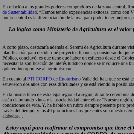
En relación a los grandes poderes compradores de la zona central, Rod
de Sustentabilidad
. “Hemos tenido experiencias exitosas, como con Vi
punto central es la diferenciación de la uva para poder tener mejores p
La lógica como Ministerio de Agricultura es el valo
A corto plazo, destacaría además el Seremi de Agricultura durante visi
planificación para decidir qué proyectos financiar, considerando que
e
Público, concluyó, es que tiene que haber un esfuerzo desde el Gobier
necesitar la zonificación de interés turístico donde se involucre una
quieren incorporarse al agroturismo».
En cuanto al
PTI CORFO de Enoturismo
Valle del Itata que se está
estuvieron dos años con esas dificultades y se está viendo la posibi
En la misma línea de estrategia regional a seguir, durante ceremonia 
están elaborando vinos y la asociatividad entre ellos: “Nuestra región,
condiciones de vida. Y, ha habido un rubro siempre presente pero prob
través del tiempo, y los 40 productores hoy presentes son nuestros em
alabadas…
Estoy aquí para reafirmar el compromiso que tiene el 