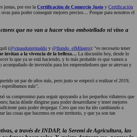
s justas, por eso la
Certificación de Comercio Justo
y
Certificación
s uvas para poder conseguir mejores precios… Porque para nosotros el
ctores que no van a hacer vino embotellado ni vino a
uil (
@vinasdonreinaldo
y
@fiundo_elMilagro
): “es necesario tener
e invitan a la vivencia de la belleza…
La discusión hoy, desde lo
lecer lo que ya se está haciendo, y lo más probable es que vamos a
ento acompañado de inversión para los emprendedores que se atrevan y
uerido un par de años más, pero justo se empezó a realizar el 2019,
ro esperábamos más”.
irmó su compromiso para seguir apoyando a los pequeños viñateros que
ones; hacia dónde dirigirse para poder desarrollarse y tener mejores
 suficiente para poder despegar. Creo que eso ha ido cambiando a
r las cosas que hacemos en este territorio, y que ya son tan
ivas, a través de INDAP, la Seremi de Agricultura, las