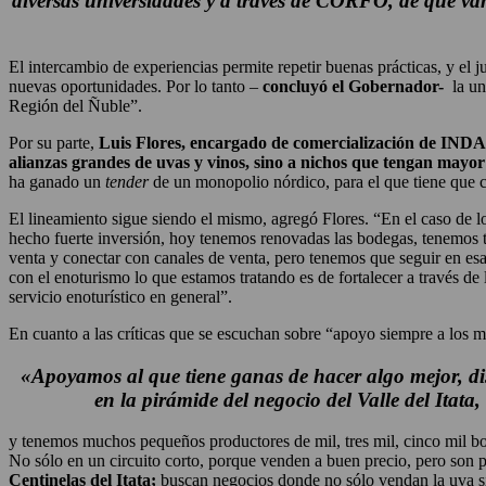
diversas universidades y a través de CORFO, de que va
El intercambio de experiencias permite repetir buenas prácticas, y el j
nuevas oportunidades. Por lo tanto –
concluyó el Gobernador-
la un
Región del Ñuble”.
Por su parte,
Luis Flores, encargado de comercialización de IND
alianzas grandes de uvas y vinos, sino a nichos que tengan mayo
ha ganado un
tender
de un monopolio nórdico, para el que tiene que 
El lineamiento sigue siendo el mismo, agregó Flores. “En el caso de 
hecho fuerte inversión, hoy tenemos renovadas las bodegas, tenemos 
venta y conectar con canales de venta, pero tenemos que seguir en esa
con el enoturismo lo que estamos tratando es de fortalecer a través d
servicio enoturístico en general”.
En cuanto a las críticas que se escuchan sobre “apoyo siempre a los 
«Apoyamos al que tiene ganas de hacer algo mejor, di
en la pirámide del negocio del Valle del Itata
y tenemos muchos pequeños productores de mil, tres mil, cinco mil bot
No sólo en un circuito corto, porque venden a buen precio, pero son p
Centinelas del Itata;
buscan negocios donde no sólo vendan la uva si