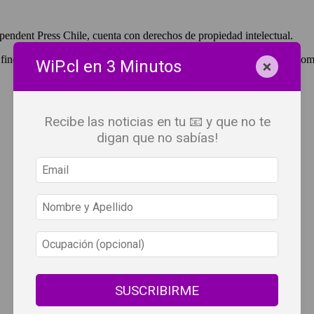
pendent Press Chile, cuenta con derechos de propiedad intelectual.
 fines de lucro, debes ser #SuscriptorWiP.^Para su réplica con fines com
×
WiP.cl en 3 Minutos
Recibe las noticias en tu 📧 y que no te
digan que no sabías!
SUSCRIBIRME