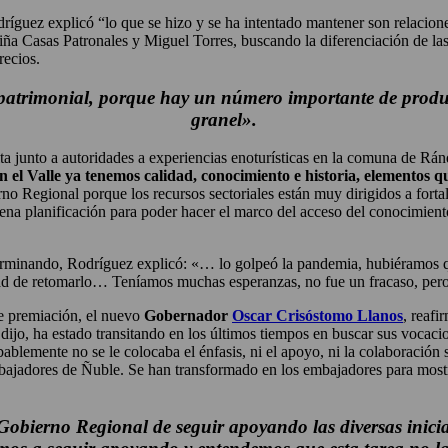
ríguez explicó “lo que se hizo y se ha intentado mantener son relacione
ña Casas Patronales y Miguel Torres, buscando la diferenciación de la
recios.
r patrimonial, porque hay un número importante de produ
granel».
ta junto a autoridades a experiencias enoturísticas en la comuna de Ránq
n el Valle ya tenemos calidad, conocimiento e historia, elementos qu
no Regional porque los recursos sectoriales están muy dirigidos a forta
 buena planificación para poder hacer el marco del acceso del conocimi
 terminando, Rodríguez explicó: «… lo golpeó la pandemia, hubiéramos q
lidad de retomarlo… Teníamos muchas esperanzas, no fue un fracaso, pe
de premiación, el nuevo
Gobernador
Oscar Crisóstomo Llanos
, reaf
 dijo, ha estado transitando en los últimos tiempos en buscar sus vocaci
ablemente no se le colocaba el énfasis, ni el apoyo, ni la colaboración
bajadores de Ñuble. Se han transformado en los embajadores para mostra
Gobierno Regional de seguir apoyando las diversas iniciat