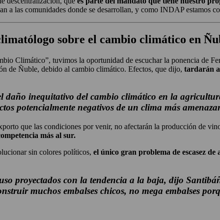
de descentralización, que
es parte del mandato que tiene nuestro pr
nozcan a las comunidades donde se desarrollan, y como INDAP estamos c
imatólogo sobre el cambio climático en Ñub
bio Climático”, tuvimos la oportunidad de escuchar la ponencia de Fe
ón de Ñuble, debido al cambio climático. Efectos, que dijo,
tardarán a
el daño inequitativo del cambio climático en la agricultu
ectos potencialmente negativos de un clima más amenazan
porto que las condiciones por venir, no afectarán la producción de vinos
 competencia más al sur.
lucionar sin colores políticos,
el único gran problema de escasez de 
luso proyectados con la tendencia a la baja, dijo Santibá
construir muchos embalses chicos, no mega embalses porq