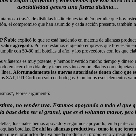
mos a seguir apoyando y entendemos que esta tarea no la 
asociatividad genera una fuerza distinta…
untarnos a través de distintas instituciones también permite que hoy ust
ión, el compromiso que han asumido y cada acción presente, también nos
AP Ñuble
explicó lo que se está haciendo en materia de alianzas producti
r valor agregado
. Por eso estamos eligiendo empresas que hoy están en
cumplir con 50-80 mil botellas al año, y los proveedores con los que 
los viñateros es muy potente, y hemos invertido mucho tiempo y dinero 
todo en acero inoxidable, y tenemos vinos embotellados con etiquetas 
 línea.
Afortunadamente las nuevas autoridades tienen claro que esa
e los SAT, PTI Corfo no sólo en bodegas. Con todos esos elementos vamos
mismos”, Flores argumentó:
stinto, no vender uva. Estamos apoyando a todo el que 
, la base debe ser el granel, que es el volumen mayor,
pero 
ellas, los cuales hemos apoyado y seguimos apoyando; en la parte comer
oquitas botellas.
De ahí las alianzas productivas, como la que tene
no que el productor de uva pueda producir su propio vino y maquilar e