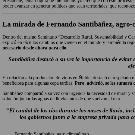
Presidente, tenían figura de Intendente: yo creo que con este proceso 
poder avanzar en generar políticas que sean territoriales; que reco
La mirada de Fernando Santibáñez, agro-cl
Dentro del mismo Seminario “Desarrollo Rural, Sustentabilidad y Cam
explicó en fácil los cambios que vienen en el mundo y también la regi
necesario desde ahora para ello
.
Santibáñez destacó a su vez la importancia de evitar 
ef
En relación a la producción de vinos en Ñuble, destacó el respetado ex
beneficiosa para algunas cepa tardías.
Pero, advirtió, se les sumará
Santibáñez compartió a su vez con urgencia la necesidad de mirar y so
solución juntar las aguas de lluvia antes de que vuelvan al mar.
“El caudal de los ríos durante los meses de lluvia, inc
los gobiernos junto a la empresa privada para 
Fernando Santibáñez, agro climatólogo.