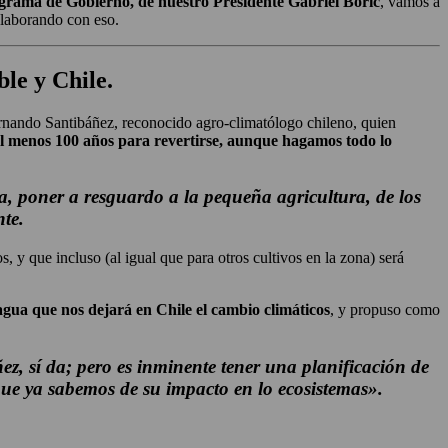
ograma de Gobierno, de nuestro Presidente Gabriel Boric
, vamos a
olaborando con eso.
le y Chile.
rnando Santibáñez, reconocido agro-climatólogo chileno, quien
l menos 100 años para revertirse, aunque hagamos todo lo
ra, poner a resguardo a la pequeña agricultura, de los
te.
, y que incluso (al igual que para otros cultivos en la zona) será
agua que nos dejará en Chile el cambio climáticos
, y propuso como
ñez, sí da; pero es inminente tener una planificación de
ue ya sabemos de su impacto en lo ecosistemas».