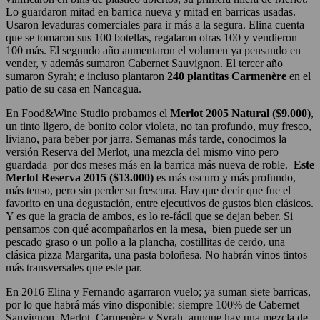
Lo guardaron mitad en barrica nueva y mitad en barricas usadas.
Usaron levaduras comerciales para ir más a la segura. Elina cuenta
que se tomaron sus 100 botellas, regalaron otras 100 y vendieron
100 más. El segundo año aumentaron el volumen ya pensando en
vender, y además sumaron Cabernet Sauvignon. El tercer año
sumaron Syrah; e incluso plantaron
240 plantitas Carmenère
en el
patio de su casa en Nancagua.
En Food&Wine Studio probamos el
Merlot 2005 Natural ($9.000)
,
un tinto ligero, de bonito color violeta, no tan profundo, muy fresco,
liviano, para beber por jarra. Semanas más tarde, conocimos la
versión Reserva del Merlot, una mezcla del mismo vino pero
guardada por dos meses más en la barrica más nueva de roble.
Este
Merlot Reserva 2015 ($13.000)
es más oscuro y más profundo,
más tenso, pero sin perder su frescura. Hay que decir que fue el
favorito en una degustación, entre ejecutivos de gustos bien clásicos.
Y es que la gracia de ambos, es lo re-fácil que se dejan beber. Si
pensamos con qué acompañarlos en la mesa, bien puede ser un
pescado graso o un pollo a la plancha, costillitas de cerdo, una
clásica pizza Margarita, una pasta boloñesa. No habrán vinos tintos
más transversales que este par.
En 2016 Elina y Fernando agarraron vuelo; ya suman siete barricas,
por lo que habrá más vino disponible: siempre 100% de Cabernet
Sauvignon, Merlot, Carmenère y Syrah, aunque hay una mezcla de