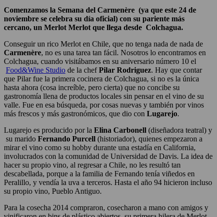
Comenzamos la Semana del Carmenère (ya que este 24 de
noviembre se celebra su día oficial) con su pariente más
cercano, un Merlot Merlot que llega desde Colchagua.
Conseguir un rico Merlot en Chile, que no tenga nada de nada de
Carmenère
, no es una tarea tan fácil. Nosotros lo encontramos en
Colchagua, cuando visitábamos en su aniversario número 10 el
Food&Wine Studio
de la chef
Pilar Rodriguez
. Hay que contar
que Pilar fue la primera cocinera de Colchagua, si no es la única
hasta ahora (cosa increíble, pero cierta) que no concibe su
gastronomía llena de productos locales sin pensar en el vino de su
valle. Fue en esa búsqueda, por cosas nuevas y también por vinos
más frescos y más gastronómicos, que dio con
Lugarejo
.
Lugarejo es producido por la
Elina Carbonell
(diseñadora teatral) y
su marido
Fernando Purcell
(historiador), quienes empezaron a
mirar el vino como su hobby durante una estadía en California,
involucrados con la comunidad de Universidad de Davis. La idea de
hacer su propio vino, al regresar a Chile, no les resultó tan
descabellada, porque a la familia de Fernando tenía viñedos en
Peralillo, y vendía la uva a terceros. Hasta el año 94 hicieron incluso
su propio vino, Pueblo Antiguo.
Para la cosecha 2014 compraron, cosecharon a mano con amigos y
vinificaron en bins de plástico abiertos, su primera hilera de Merlot.