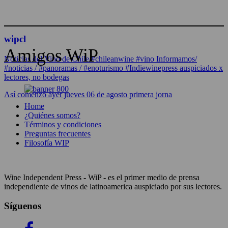
wipcl
Amigos WiP
Noticias del Vino de Chile/#chileanwine #vino Informamos/
#noticias / #panoramas / #enoturismo #Indiewinepress auspiciados x
lectores, no bodegas
Así comenzó ayer jueves 06 de agosto primera jorna
Home
¿Quiénes somos?
Términos y condiciones
Preguntas frecuentes
Filosofía WIP
Wine Independent Press - WiP - es el primer medio de prensa
independiente de vinos de latinoamerica auspiciado por sus lectores.
Síguenos