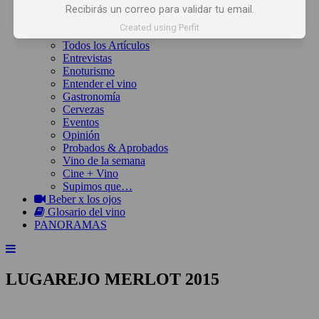
Inicio
Recibirás un correo para validar tu email.
Noticias
Created using Perfit
Artículos
Todos los Artículos
Entrevistas
Enoturismo
Entender el vino
Gastronomía
Cervezas
Eventos
Opinión
Probados & Aprobados
Vino de la semana
Cine + Vino
Supimos que…
Beber x los ojos
Glosario del vino
PANORAMAS
LUGAREJO MERLOT 2015