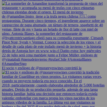
El socio y enólogo de @morareyeswines convirtió la