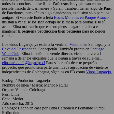
todos los conchos que se llama
Zafarrancho
y piensan en una
posible mezcla de Carmenère y Syrah. También tienen
algo de País
,
de Paredones, pero aún es algo clandestino, exclusivo sólo para los
amigos. Si van este finde a feria
Bocas Moradas en Parque Arauco
insistan a ver si se los saca debajo de la mesa para probar. Eso sí,
aclara Elina más vuelo que éste no piensan agarrar, la idea es
mantener la
pequeña producción bien pequeña
para no perder
calidad.
Los vinos Lugarejo ya están a la venta en
Vinomo
en Santiago, y la
Cava del Pescador
en Concepción. También pronto en
Santiago
Wine Club
. Elina también los vende directo, viene una vez a la
semana a dejar los encargos que le llegan a través de su e-mail:
elinacarbonell@lugarejo.cl
Para saber más de este pequeño
proyecto, que pronto será parte una nueva agrupación de viñeteros
independientes de Colchagua, síganlos en FB como
Vinos Lugarejo.
Bodega / Productor
:
Lugarejo
Nombre de línea / Marca
:
Merlot Natural
Origen
:
Valle de Colchagua
País
:
Chile
Cepa
:
Merlot
Año cosecha
:
2015
Enólogo
:
Hecho en casa por Elina Carbonell y Fernando Purcell.
Estilo
:
tinto