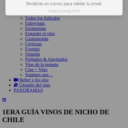
Inicio
Recibirás un correo para validar tu email.
Noticias
Created using Perfit
Artículos
Todos los Artículos
Entrevistas
Enoturismo
Entender el vino
Gastronomía
Cervezas
Eventos
Opinión
Probados & Aprobados
Vino de la semana
Cine + Vino
Supimos que…
Beber x los ojos
Glosario del vino
PANORAMAS
1ERA GUÍA VINOS DE NICHO DE
CHILE