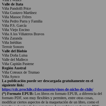
Valle de Itata
Viña Pandolfi Price
Viña Gustavo Martínez
Viña Massoc Frères
Viña Pedro Parra y Familia
Viña P.S. García
Viña Viejo Encino
Viña A los Viñateros Bravos
Viña Zaranda
Viña Inéditas
Terroir Sonoro
Valle del Biobío
Viña Doña Luisa
Valle del Malleco
Viña Capitán Pastene
Región Austral
Viña Coteaux de Trumao
Viña Aynco
La publicación puede ser descargada gratuitamente en el
siguiente link:
https://cdc.prochile.cl/
documento/vinos-de-nicho-de-
chile/
(*) Formato EPUB:
Los libros en formato EPUB, a diferencia del
formato PDF, son muy flexibles y permiten, entre otras cosas,
modificar ciertos aspectos de la maquetación de un libro, como el