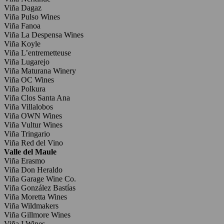
Viña Dagaz
Viña Pulso Wines
Viña Fanoa
Viña La Despensa Wines
Viña Koyle
Viña L’entremetteuse
Viña Lugarejo
Viña Maturana Winery
Viña OC Wines
Viña Polkura
Viña Clos Santa Ana
Viña Villalobos
Viña OWN Wines
Viña Vultur Wines
Viña Tringario
Viña Red del Vino
Valle del Maule
Viña Erasmo
Viña Don Heraldo
Viña Garage Wine Co.
Viña González Bastías
Viña Moretta Wines
Viña Wildmakers
Viña Gillmore Wines
Viña I Wines