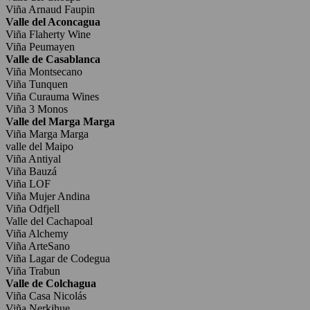
Viña Arnaud Faupin
Valle del Aconcagua
Viña Flaherty Wine
Viña Peumayen
Valle de Casablanca
Viña Montsecano
Viña Tunquen
Viña Curauma Wines
Viña 3 Monos
Valle del Marga Marga
Viña Marga Marga
valle del Maipo
Viña Antiyal
Viña Bauzá
Viña LOF
Viña Mujer Andina
Viña Odfjell
Valle del Cachapoal
Viña Alchemy
Viña ArteSano
Viña Lagar de Codegua
Viña Trabun
Valle de Colchagua
Viña Casa Nicolás
Viña Nerkihue