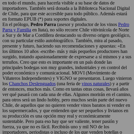
en todo el mundo, para hacerla visible a su base de datos de
importadores. También será donada a la Biblioteca Nacional Digital
de Chile, para que este accesible para todo público. Además estará
en formato EPUB (*) para soportes digitales.
En el prólogo,
Pedro Parra
(asesor y productor de los vinos
Pedro
Parra y Familia
en Itata), no sólo recorre Chile vitivinícola de Norte
a Sur y de Mar a Cordillera destacando su diverso origen geológico,
con su particular estilo autobiográfico. También, mira al pasado,
presente y futuro, haciendo sus recomendaciones y apuestas: «En
los últimos 10 años -escribe- más y más pequeños productores han
surgido, tratando apasionadamente de expresarse a sí mismos y a sus
terruños. Creo que esto es importante en un país donde las
principales bodegas son muy grandes, industriales y en control del
poder económico y comunicacional. MOVI (Movimiento de
Viñateros Independientes) y VIGNO se presentaron. Luego vinieron
los
Chanchos Deslenguados
(una feria de
vinos naturales
) y a partir
de entonces, muchos más. Como en tantas otras cosas, llevará años
ver qué pasará con cada una de ellas. Algunos morirán en el camino,
para otros será un lindo hobby, pero muchos serán parte del nuevo
Chile, de aquellos que no quieren vender vinos baratos ni vender en
los supermercados, y que entienden que ser pequeños y livianos en
su producción es una opción muy real y económicamente
sustentable. Pero para eso hay que ser valiente, tener pasión y
fuerza, ya que no es fácil. Recibirás uno y mil NO de los
importadores, periodistas o incluso de los que venden botellas o