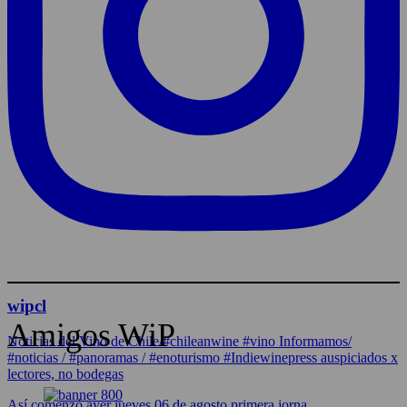
wipcl
Amigos WiP
Noticias del Vino de Chile/#chileanwine #vino Informamos/
#noticias / #panoramas / #enoturismo #Indiewinepress auspiciados x
lectores, no bodegas
Así comenzó ayer jueves 06 de agosto primera jorna