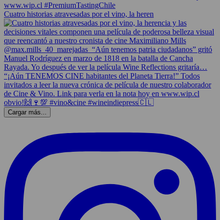
Cuatro historias atravesadas por el vino, la heren
Cargar más...