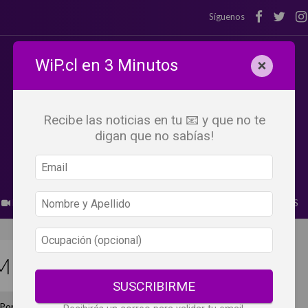
Síguenos
WiP.cl en 3 Minutos
×
Recibe las noticias en tu 📧 y que no te
digan que no sabías!
BEBER X LOS OJOS
GLOSARIO DEL VINO
PANORAMAS
 MITICA BODEGA ARMIDITA
SUSCRIBIRME
Por
Marcianita Furlanetto Andrzejewski @letrasdovinho