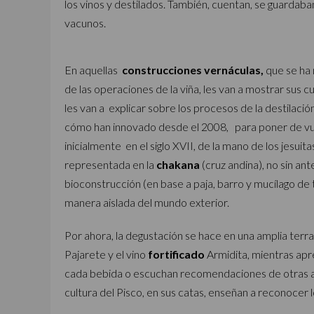
los vinos y destilados. También, cuentan, se guarda
vacunos.
En aquellas
construcciones vernáculas,
que se ha 
de las operaciones de la viña, les van a mostrar sus cu
les van a explicar sobre los procesos de la destilació
cómo han innovado desde el 2008, para poner de vuel
inicialmente en el siglo XVII, de la mano de los jesuit
representada en la
chakana
(cruz andina), no sin an
bioconstrucción (en base a paja, barro y mucílago de
manera aislada del mundo exterior.
Por ahora, la degustación se hace en una amplia terra
Pajarete y el vino
fortificado
Armidita, mientras apr
cada bebida o escuchan recomendaciones de otras ac
cultura del Pisco, en sus catas, enseñan a reconocer l