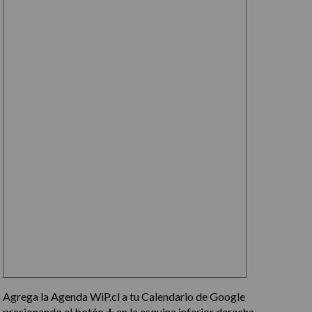
Agrega la Agenda WiP.cl a tu Calendario de Google
presionando el botón ➕ en la esquina inferior derecha