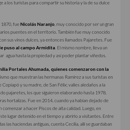
 los turistas para compartir su historia y la de su dulce
n 1870, fue
Nicolás Naranjo
, muy conocido por ser un gran
ó varios puentes en el territorio. También fue muy conocido
con sus vinos dulces, ya entonces llamados Pajaretes. Fue
e le puso al campo Armidita
. El mismo nombre, lleva un
r agua hasta la propiedad y así poder plantar viñedos.
ilia Portales Ahumada, quienes comenzaron con la
 mismo que muestran las hermanas Ramírez a sus turistas en
 Copiapó y su madre, de San Félix; valles aledaños a la
o pajaretes, los que siguieron elaborando hasta 1978.
tras hortalizas. Fue en 2014, cuando ya habían dejado de
n comenzar a hacer Piscos de alta calidad. Luego, en
e lugar detenido en el tiempo y abrirlo a visitantes. Entre
s las haciendas antiguas, cuenta Cecilia, allí se guardaban