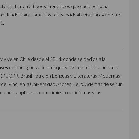
eles; tienen 2 tipos y la gracia es que cada persona
 van dando. Para tomar los tours es ideal avisar previamente
1.
y vive en Chile desde el 2014, donde se dedica a la
lases de portugués con enfoque vitivinícola. Tiene un título
(PUCPR, Brasil), otro en Lenguas y Literaturas Modernas
del Vino, en la Universidad Andrés Bello. Además de ser un
 reunir y aplicar su conocimiento en idiomas y las