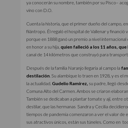
ya conocerán su nombre, también por su Pisco– acoge a
vino con D.O.
Cuenta la historia, que el primer dueño del campo, e
filántropo. Él regaló el hospital de Vallenar y financi
porque en 1888 ganó un premio a nivel internacional 
en honor a su hija,
quien falleció a los 11 años, qu
canal de 14 kilómetros que construyó para transporta
Después de la familia Naranjo llegaría al campo la
fam
destilación
. Su alambique lo traen en 1928, y es el
la actualidad.
Gudelio Ramírez,
su padre, llegó desde
Comuna Alto del Carmen. Ambos se criaron elaborand
También se dedicaban a plantar tomate y ají, entre o
destilar, que las hermanas Sandra y Cecilia decidiero
tiempos de pandemia comenzaron a ver el valor de est
sus atractivos únicos, están sus túneles. Como en toda