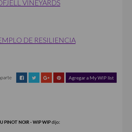
DFJELL VINEYARDS
JEMPLO DE RESILIENCIA
parte
Agregar a My WIP list
U PINOT NOIR - WIP WIP
dijo: