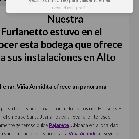
Recibirás un correo para validar tu email.
Created using Perfit
Nuestra
Furlanetto estuvo en el
ocer esta bodega que ofrece
 a sus instalaciones en Alto
llenar, Viña Armidita ofrece un panorama
ue va bordeando el oasis formado por los ríos Huasco y El
 el embalse Santa Juana) los va a llevar al pintoresco
inamente generoso dulce
Pajarete
. Ubicada en la localidad
ar la tradición del vino local, la
Viña Armidita
–seguro