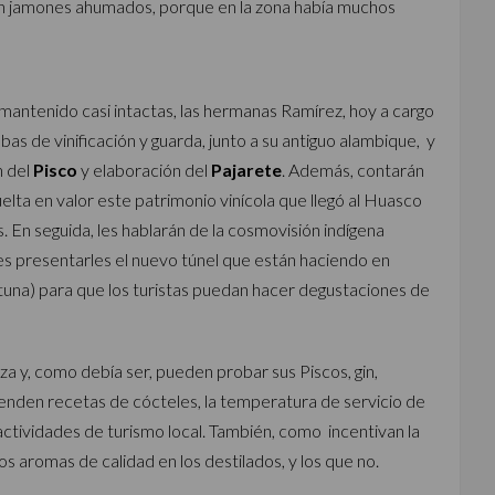
ban jamones ahumados, porque en la zona había muchos
mantenido casi intactas, las hermanas Ramírez, hoy a cargo
bas de vinificación y guarda, junto a su antiguo alambique, y
n del
Pisco
y elaboración del
Pajarete
. Además, contarán
ta en valor este patrimonio vinícola que llegó al Huasco
as. En seguida, les hablarán de la cosmovisión indígena
tes presentarles el nuevo túnel que están haciendo en
 tuna) para que los turistas puedan hacer degustaciones de
za y, como debía ser, pueden probar sus Piscos, gin,
enden recetas de cócteles, la temperatura de servicio de
tividades de turismo local. También, como incentivan la
os aromas de calidad en los destilados, y los que no.