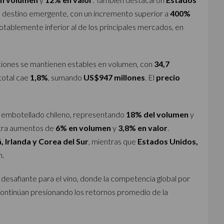
o destino emergente, con un incremento superior a
400%
notablemente inferior al de los principales mercados, en
ciones se mantienen estables en volumen, con
34,7
 total cae
1,8%
, sumando
US$947 millones
. El
precio
ino embotellado chileno, representando
18% del volumen
y
istra aumentos de
6% en volumen
y
3,8% en valor
.
 Irlanda y Corea del Sur
, mientras que
Estados Unidos,
n.
 desafiante para el vino, donde la competencia global por
continúan presionando los retornos promedio de la