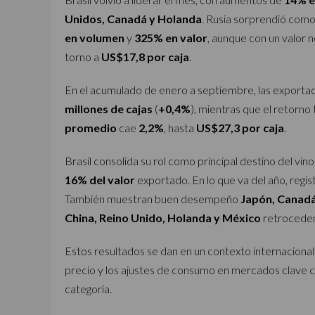
Unidos, Canadá y Holanda
. Rusia sorprendió com
en volumen
y
325% en valor
, aunque con un valor 
torno a
US$17,8 por caja
.
En el acumulado de enero a septiembre, las exporta
millones de cajas
(
+0,4%
), mientras que el retorno
promedio
cae
2,2%
, hasta
US$27,3 por caja
.
Brasil consolida su rol como principal destino del v
16% del valor
exportado. En lo que va del año, reg
También muestran buen desempeño
Japón, Canadá,
China, Reino Unido, Holanda y México
retrocede
Estos resultados se dan en un contexto internacional
precio y los ajustes de consumo en mercados clave 
categoría.