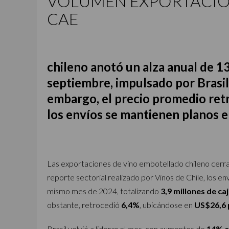
VOLUMEN EXPORTACION
CAE
chileno anotó un alza anual de 1
septiembre, impulsado por Brasil
embargo, el precio promedio retr
los envíos se mantienen planos e
Las exportaciones de vino embotellado chileno cerra
reporte sectorial realizado por Vinos de Chile, los e
mismo mes de 2024, totalizando
3,9 millones de ca
obstante, retrocedió
6,4%
, ubicándose en
US$26,6 
Brasil volvió a liderar el mes, con aumentos de
14% e