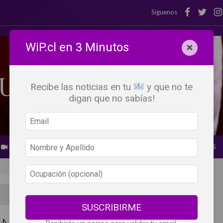
Síguenos
WiP.cl en 3 Minutos
×
Recibe las noticias en tu
y que no te
digan que no sabías!
BEBER X LOS OJOS
GLOSARIO DEL VINO
PANORAMAS
SUSCRIBIRME