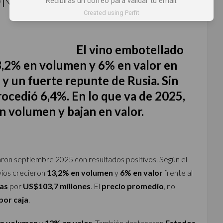
ES SUBEN, PERO PRECIO
Recibirás un correo para validar tu email.
Created using Perfit
El vino embotellado
3,2% en volumen y 6% en valor en
 y un fuerte repunte de Rusia. Sin
ocedió 6,4%. En lo que va de 2025,
n volumen y bajan en valor.
ron septiembre 2025 con resultados positivos. Según el
nvíos crecieron
13,2% en volumen
y
6% en valor
frente al
jas
por
US$103,7 millones
. El
precio promedio
, no
por caja
.
n volumen
y
12% en valor
. También destacaron
Estados