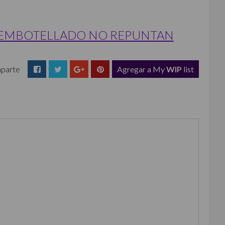
 EMBOTELLADO NO REPUNTAN
parte
Agregar a My
WIP
list