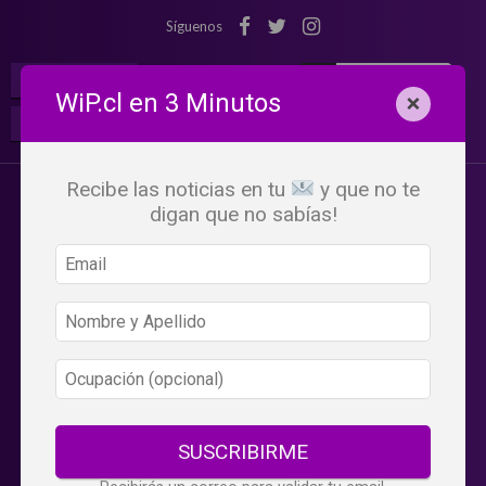
Síguenos
¡Suscribete!
Iniciar Sesión
WiP.cl en 3 Minutos
×
Buscar:
Beneficios
WiP
Recibe las noticias en tu
y que no te
digan que no sabías!
SUSCRIBIRME