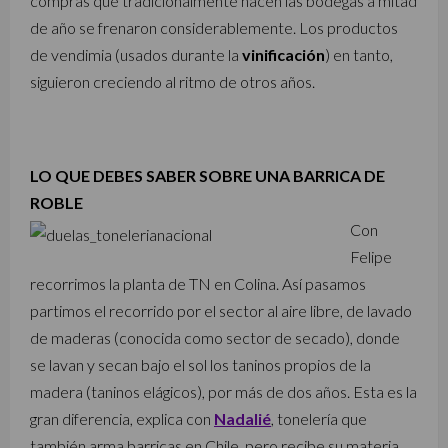
compras que tradicionalmente hacen las bodegas a mitad
de año se frenaron considerablemente. Los productos
de vendimia (usados durante la
vinificación
) en tanto,
siguieron creciendo al ritmo de otros años.
LO QUE DEBES SABER SOBRE UNA BARRICA DE
ROBLE
Con
Felipe
recorrimos la planta de TN en Colina. Así pasamos
partimos el recorrido por el sector al aire libre, de lavado
de maderas (conocida como sector de secado), donde
se lavan y secan bajo el sol los taninos propios de la
madera (taninos elágicos), por más de dos años. Esta es la
gran diferencia, explica con
Nadalié
, tonelería que
también arma barricas en Chile, pero recibe su materia