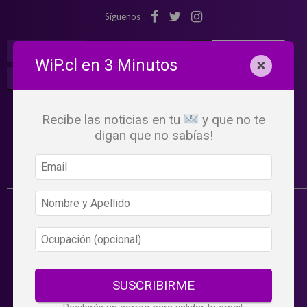
Síguenos
¡Suscribete!
Iniciar Sesión
WiP.cl en 3 Minutos
×
Buscar:
Beneficios
WiP
Recibe las noticias en tu
y que no te
digan que no sabías!
SUSCRIBIRME