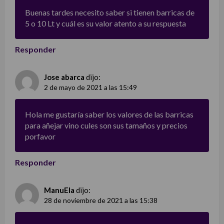
Buenas tardes necesito saber si tienen barricas de
5 o 10 Lt y cuál es su valor atento a su respuesta
Responder
Jose abarca
dijo:
2 de mayo de 2021 a las 15:49
Hola me gustaría saber los valores de las barricas
para añejar vino cules son sus tamaños y precios
porfavor
Responder
ManuEla
dijo:
28 de noviembre de 2021 a las 15:38